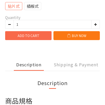
貼片式
插板式
Quantity
ADD TO CART
BUY NOW
Description
Shipping & Payment
Description
商品規格