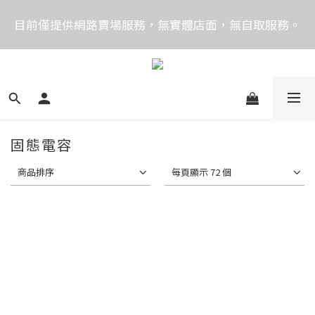
價格均含稅，下單享優惠！歡迎大量採購，由專人提供
目前僅提供網路賣場服務，無實體店面，無自取服務。
專案報價。
目前電話系統異常，暫時無法正常接聽來電，請改播
0989250580或是0962083580
價格均含稅，下單享優惠！歡迎大量採購，由專人提供
專案報價。
固態電容
商品排序
每頁顯示 72 個