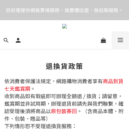
價格均含稅，下單享優惠！歡迎大量採購，由專人提供
目前僅提供網路賣場服務，無實體店面，無自取服務。
專案報價。
目前電話系統異常，暫時無法正常接聽來電，請改播
0989250580或是0962083580
價格均含稅，下單享優惠！歡迎大量採購，由專人提供
專案報價。
退換貨政策
依消費者保護法規定，網路購物消費者享有
商品到貨
七天鑑賞期
。
收到商品如有瑕疵即可辦理全額退 / 換貨；請留意，
鑑賞期並非試用期，辦理退貨前請先與我們聯繫，確
認受理後須將商品以
原包裝寄回
。（含商品本體、附
件、包裝、贈品等）
下列情形恕不受理退換貨服務：