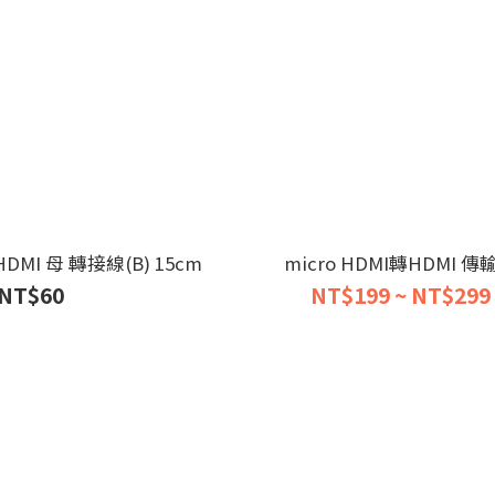
 HDMI 母 轉接線(B) 15cm
micro HDMI轉HDMI 傳
NT$60
NT$199 ~ NT$299