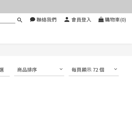
價。
聯絡我們
會員登入
購物車(0)
083580
價。
選
商品排序
每頁顯示 72 個