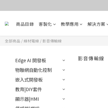
價
目前電話系
商品目錄
客製化
教學應用
解決方案
價
全部商品
/
線材電線
/
影音傳輸線
影音傳輸線
Edge AI 開發板
物聯網自動化控制
嵌入式開發板
教育|DIY套件
顯示器|HMI