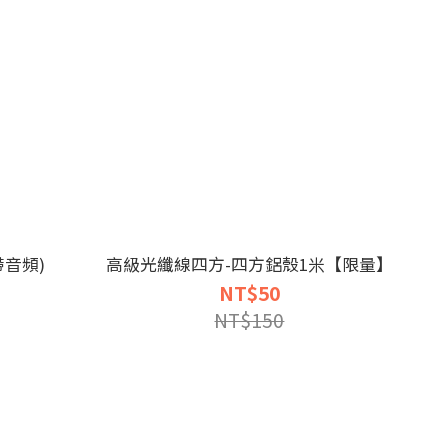
帶音頻)
高級光纖線四方-四方鋁殼1米【限量】
NT$50
NT$150