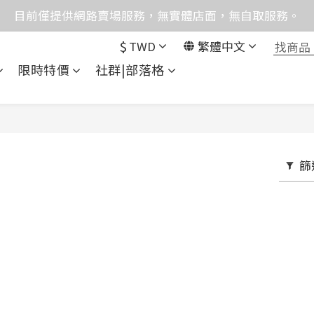
格均含稅，下單享優惠！歡迎大量採購，由專人提供專案報
目前僅提供網路賣場服務，無實體店面，無自取服務。
$
TWD
繁體中文
統異常，暫時無法正常接聽來電，請改播0989250580或是0962
限時特價
社群|部落格
格均含稅，下單享優惠！歡迎大量採購，由專人提供專案報
篩