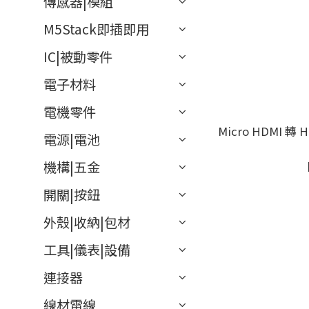
傳感器|模組
M5Stack即插即用
IC|被動零件
電子材料
電機零件
Micro HDMI 轉 H
電源|電池
機構|五金
開關|按鈕
外殼|收納|包材
工具|儀表|設備
連接器
線材電線