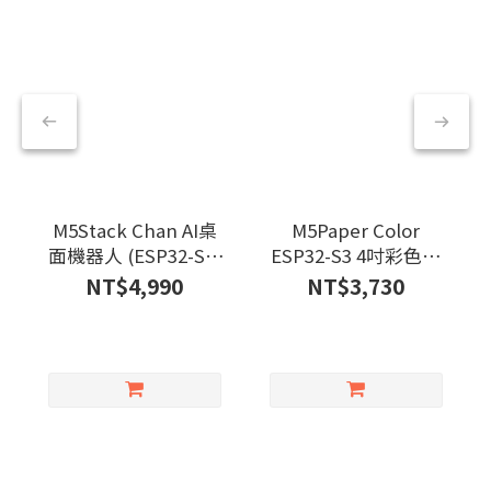
M5Stack Chan AI桌
M5Paper Color
面機器人 (ESP32-S3)
ESP32-S3 4吋彩色電
K151
子紙開發套件
NT$4,990
NT$3,730
600x400 C151