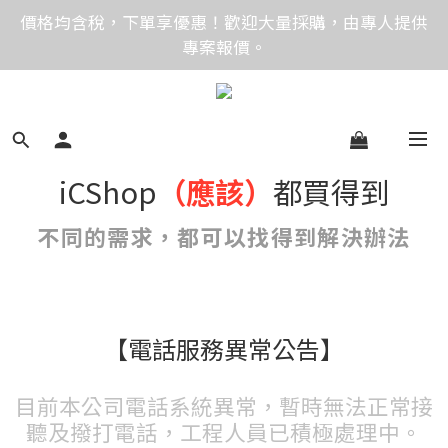
價格均含稅，下單享優惠！歡迎大量採購，由專人提供
價格均含稅，下單享優惠！歡迎大量採購，由專人提供
專案報價。
專案報價。
目前僅提供網路賣場服務，無實體店面，無自取服務。
目前電話系統異常，暫時無法正常接聽來電，請改播
iCShop
（應該）
都買得到
0989250580或是0962083580
價格均含稅，下單享優惠！歡迎大量採購，由專人提供
不同的需求，都可以找得到解決辦法
專案報價。
【電話服務異常公告】
目前本公司電話系統異常，暫時無法正常接
聽及撥打電話，工程人員已積極處理中。