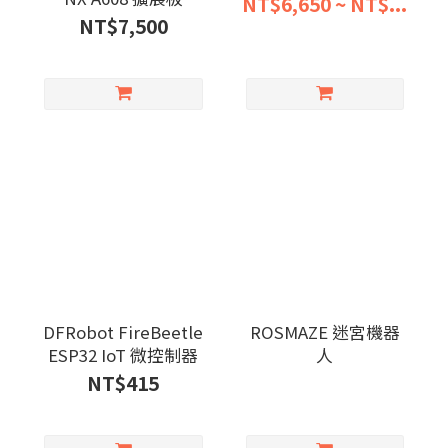
NT$6,650 ~ NT$...
NT$7,500
DFRobot FireBeetle
ROSMAZE 迷宮機器
ESP32 IoT 微控制器
人
NT$415