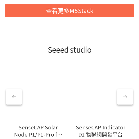
查看更多M5Stack
Seeed studio
SenseCAP Solar
SenseCAP Indicator
Node P1/P1-Pro for
D1 物聯網開發平台