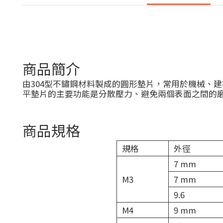
商品簡介
由304型不鏽鋼材料製成的圓形墊片，常用於機械、
平墊片的主要功能是分散壓力、避免兩個表面之間的
商品規格
規格
外徑
7 mm
M3
7 mm
9.6
M4
9 mm