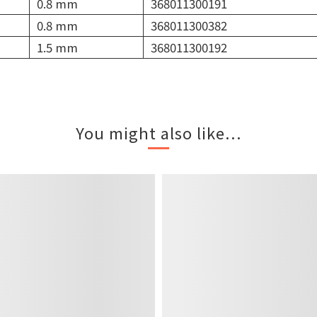
0.8 mm
368011300191
0.8 mm
368011300382
1.5 mm
368011300192
You might also like...