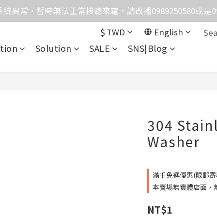
統異常，暫時無法正常接聽來電，請改播0989250580或是0962
格均含稅，下單享優惠！歡迎大量採購，由專人提供專案報
$
TWD
English
格均含稅，下單享優惠！歡迎大量採購，由專人提供專案報
tion
Solution
SALE
SNS|Blog
304 Stainl
Washer
滿千免運優惠(限郵寄和超
本賣場無實體店面，無提
NT$1