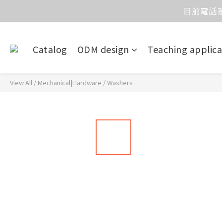
目前電話系
價
價
Catalog
ODM design
Teaching applica
View All
/
Mechanical|Hardware
/
Washers