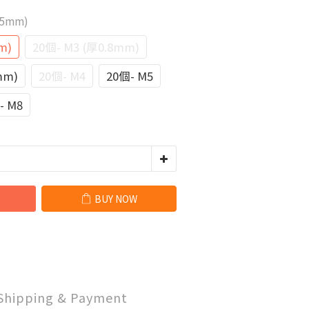
.5mm)
m)
20個- M3 (厚0.8mm)
mm)
20個- M4
20個- M5
- M8
BUY NOW
Shipping & Payment