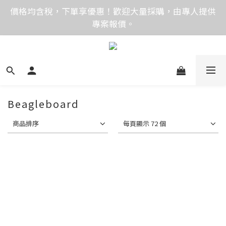
價格均含稅，下單享優惠！歡迎大量採購，由專人提供
價格均含稅，下單享優惠！歡迎大量採購，由專人提供
專案報價。
專案報價。
目前僅提供網路賣場服務，無實體店面，無自取服務。
目前電話系統異常，暫時無法正常接聽來電，請改播
0989250580或是0962083580
Beagleboard
價格均含稅，下單享優惠！歡迎大量採購，由專人提供
商品排序
每頁顯示 72 個
專案報價。