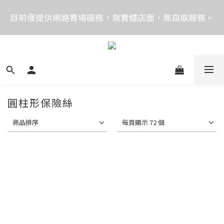
價格均含稅，下單享優惠！歡迎大量採購，由專人提供
目前僅提供網路賣場服務，無實體店面，無自取服務。
專案報價。
目前電話系統異常，暫時無法正常接聽來電，請改播
0989250580或是0962083580
價格均含稅，下單享優惠！歡迎大量採購，由專人提供
專案報價。
圓柱形保險絲
商品排序
每頁顯示 72 個