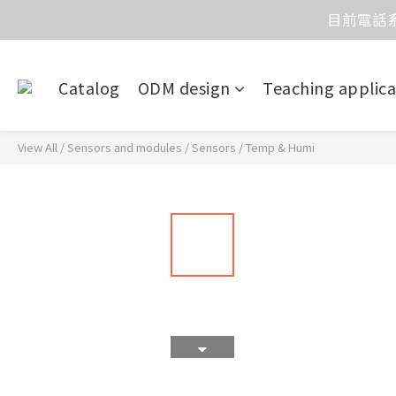
目前電話系
價
價
Catalog
ODM design
Teaching applica
View All
/
Sensors and modules
/
Sensors
/
Temp & Humi