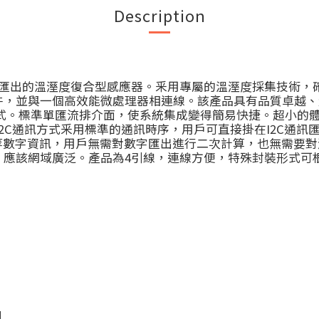
Description
號匯出的溫溼度復合型感應器。釆用專屬的溫溼度採集技​​術
件，並與一個高效能微處理器相連線。該產品具有品質卓越、
通訊方式。標準單匯流排介面，使系統集成變得簡易快捷。超小
I2C通訊方式釆用標準的通訊時序，用戶可直接掛在I2C通
等數字資訊，用戶無需對數字匯出進行二次計算，也無需要
，應該網域廣泛。產品為4引線，連線方便，特殊封裝形式可
H