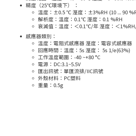
精度（25℃環境下） ：
溫度：±0.5 ℃ 溼度：±3%RH (10 ... 90 %
解析度：溫度：0.1℃ 溼度：0.1 %RH
衰減值：溫度：＜0.1℃/年 溼度：＜1%RH
感應器類別：
溫度：電阻式感應器 溼度：電容式感應器
回應時間：溫度：5s 溼度： 5s 1/e(63%)
工作溫度範圍：-40 ~+80 °C
電源：DC:3.1~5.5V
匯出訊號：單匯流排/IIC訊號
外殼材料：PC塑料
重量：0.5g