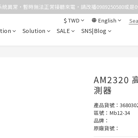
統異常，暫時無法正常接聽來電，請改播0989250580或是0962
格均含稅，下單享優惠！歡迎大量採購，由專人提供專案報
格均含稅，下單享優惠！歡迎大量採購，由專人提供專案報
$
TWD
English
tion
Solution
SALE
SNS|Blog
AM232
測器
產品貨號：3680302
區號：Mb12-34
品牌：
原廠貨號：