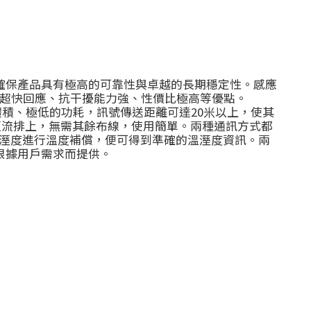
，確保產品具有極高的可靠性與卓越的長期穩定性。感應
超快回應、抗干擾能力強、性價比極高等優點。
的體積、極低的功耗，訊號傳送距離可達20米以上，使其
訊匯流排上，無需其餘布線，使用簡單。兩種通訊方式都
對溼度進行溫度補償，便可得到準確的溫溼度資訊。兩
根據用戶需求而提供。