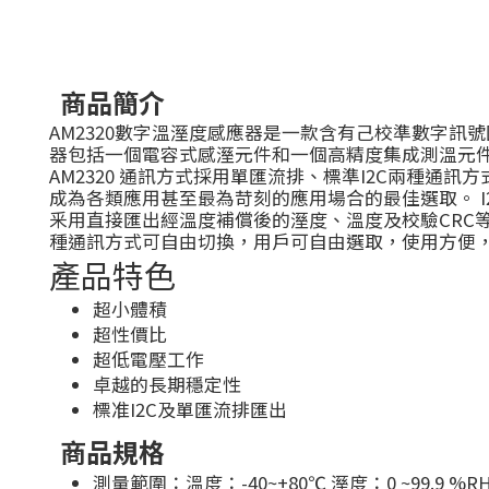
商品簡介
AM2320數字溫溼度感應器是一款含有己校準數字訊
器包括一個電容式感溼元件和一個高精度集成測溫元
AM2320 通訊方式採用單匯流排、標準I2C兩種
成為各類應用甚至最為苛刻的應用場合的最佳選取。 
釆用直接匯出經溫度補償後的溼度、溫度及校驗CRC
種通訊方式可自由切換，用戶可自由選取，使用方便
產品特色
超小體積
超性價比
超低電壓工作
卓越的長期穩定性
標准I2C及單匯流排匯出
商品規格
測量範圍：溫度：-40~+80℃ 溼度：0 ~99.9 %R