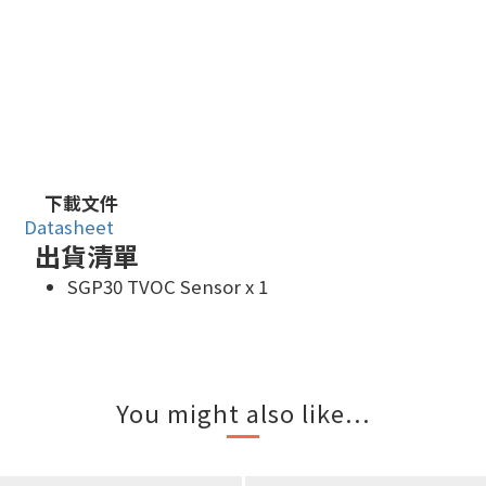
下載文件
Datasheet
出貨清單
SGP30 TVOC Sensor x 1
You might also like...