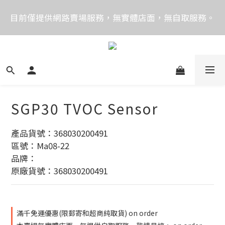
價格均含稅，下單享優惠！歡迎大量採購，由專人提供
目前僅提供網路賣場服務，無實體店面，無自取服務。
專案報價。
目前電話系統異常，暫時無法正常接聽來電，請改播
0989250580或是0962083580
價格均含稅，下單享優惠！歡迎大量採購，由專人提供
專案報價。
SGP30 TVOC Sensor
產品貨號：368030200491
區號：Ma08-22
品牌：
原廠貨號：368030200491
滿千免運優惠(限郵寄和超商純取貨) on order