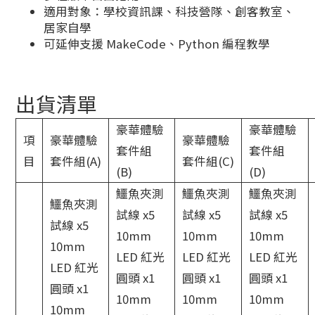
適用對象：學校資訊課、科技營隊、創客教室、
居家自學
可延伸支援 MakeCode、Python 編程教學
出貨清單
豪華體驗
豪華體驗
項
豪華體驗
豪華體驗
套件組
套件組
目
套件組(A)
套件組(C)
(B)
(D)
鱷魚夾測
鱷魚夾測
鱷魚夾測
鱷魚夾測
試線 x5
試線 x5
試線 x5
試線 x5
10mm
10mm
10mm
10mm
LED 紅光
LED 紅光
LED 紅光
LED 紅光
圓頭 x1
圓頭 x1
圓頭 x1
圓頭 x1
10mm
10mm
10mm
10mm