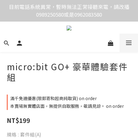
價格均含稅，下單享優惠！歡迎大量採購，由專人提供
目前電話系統異常，暫時無法正常接聽來電，請改播
0989250580或是0962083580
專案報價。
價格均含稅，下單享優惠！歡迎大量採購，由專人提供
專案報價。
micro:bit GO+ 豪華體驗套件
組
滿千免運優惠(限郵寄和超商純取貨) on order
本賣場無實體店面，無提供自取服務，敬請見諒。 on order
NT$199
規格
: 套件組(A)