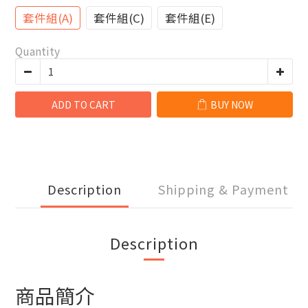
套件組(A)
套件組(C)
套件組(E)
Quantity
ADD TO CART
BUY NOW
Description
Shipping & Payment
Description
商品簡介