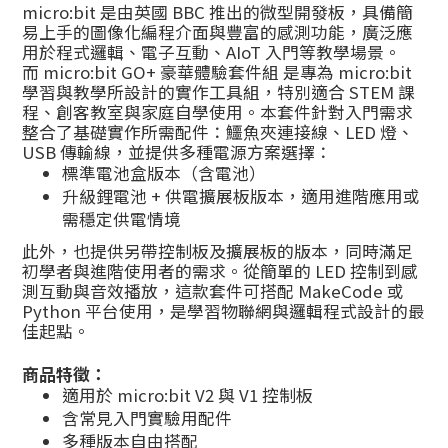
micro:bit 是由英國 BBC 推出的微型開發板，具備簡
易上手的圖像化編程介面與豐富的感測功能，廣泛應
用於程式邏輯、電子互動、AIoT 入門等教學場景。
而 micro:bit GO+ 豪華體驗套件組 是專為 micro:bit
學習與教學所設計的實作工具組，特別適合 STEM 課
程、創客教室與家庭自學使用。本套件針對入門需求
整合了基礎實作所需配件：鱷魚夾連接線、LED 燈、
USB 傳輸線，並提供多種電源方案選擇：
標準電池盒版本（含電池）
升級鋰電池 + 供電擴展板版本，適用進階應用或
需穩定供電情境
此外，也提供另帶控制板及擴展板的版本，同時滿足
初學者與進階使用者的需求。從簡單的 LED 控制到感
測互動與音效播放，這款套件可搭配 MakeCode 或
Python 平台使用，是學習物聯網與邏輯程式設計的最
佳起點。
商品特徵：
適用於 micro:bit V2 與 V1 控制板
含常見入門實驗用配件
多種版本自由搭配