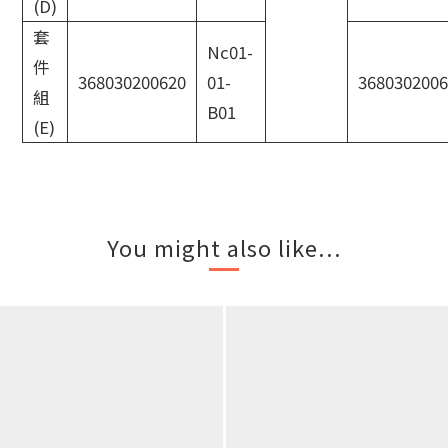
(D)
套
Nc01-
件
368030200620
01-
3680302006
組
B01
(E)
You might also like...