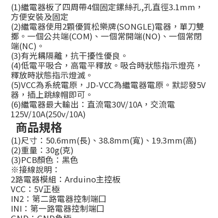
(1)繼電器板了四周帶4個固定鏍絲孔,孔直徑3.1mm，
方便安裝及固定
(2)繼電器使用2顆優質松樂牌(SONGLE)電器，單刀雙
擲。一個公共端(COM)、一個常開端(NO)、一個常閉
端(NC)。
(3)有光耦隔離，抗干擾性優良。
(4)低電平吸合，高電平釋放。吸合時狀態指示燈亮，
釋放時狀態指示燈滅。
(5)VCC為系統電原，JD-VCC為繼電器電原。默認發5V
器，插上跳線帽即可。
(6)繼電器最大輸出：直流電30V/10A，交流電
125V/10A(250v/10A)
商品規格
(1)尺寸：50.6mm(長)、38.8mm(寬)、19.3mm(高)
(2)重量：30g(克)
(3)PCB顏色：黑色
※接線說明：
2路電器模組：Arduino主控板
VCC：5V正極
IN2：第二路電器控制端囗
INI：第一路電器控制端囗