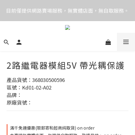
價格均含稅，下單享優惠！歡迎大量採購，由專人提供
目前僅提供網路賣場服務，無實體店面，無自取服務。
專案報價。
目前電話系統異常，暫時無法正常接聽來電，請改播
0989250580或是0962083580
價格均含稅，下單享優惠！歡迎大量採購，由專人提供
專案報價。
2路繼電器模組5V 帶光耦保護
產品貨號：368030500596
區號：Kd01-02-A02
品牌：
原廠貨號：
滿千免運優惠(限郵寄和超商純取貨) on order