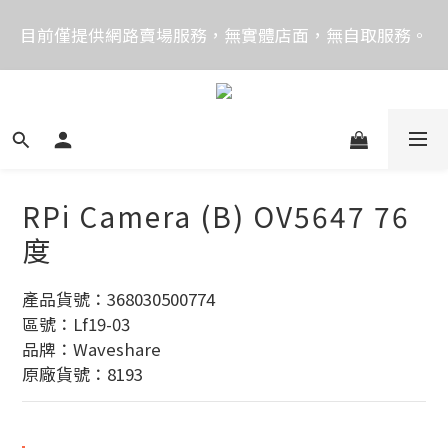
價格均含稅，下單享優惠！歡迎大量採購，由專人提供
目前僅提供網路賣場服務，無實體店面，無自取服務。
專案報價。
目前電話系統異常，暫時無法正常接聽來電，請改播
0989250580或是0962083580
價格均含稅，下單享優惠！歡迎大量採購，由專人提供
專案報價。
RPi Camera (B) OV5647 76
度
產品貨號：368030500774
區號：Lf19-03
品牌：Waveshare
原廠貨號：8193