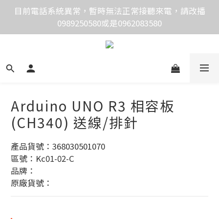
價格均含稅，下單享優惠！歡迎大量採購，由專人提供
目前電話系統異常，暫時無法正常接聽來電，請改播
0989250580或是0962083580
專案報價。
價格均含稅，下單享優惠！歡迎大量採購，由專人提供
專案報價。
Arduino UNO R3 相容板
(CH340) 送線/排針
產品貨號：368030501070
區號：Kc01-02-C
品牌：
原廠貨號：