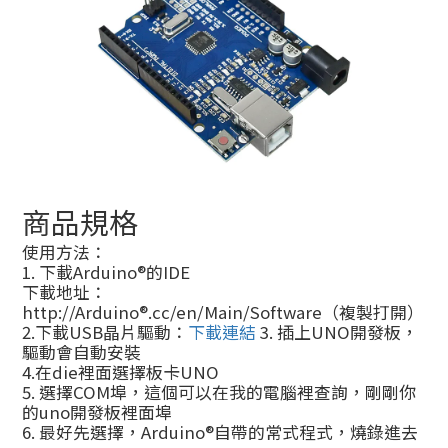
商品規格
使用方法：
1. 下載Arduino®的IDE
下載地址：
http://Arduino®.cc/en/Main/Software（複製打開）
2.下載USB晶片驅動：
下載連結
3. 插上UNO開發板，
驅動會自動安裝
4.在die裡面選擇板卡UNO
5. 選擇COM埠，這個可以在我的電腦裡查詢，剛剛你
的uno開發板裡面埠
6. 最好先選擇，Arduino®自帶的常式程式，燒錄進去