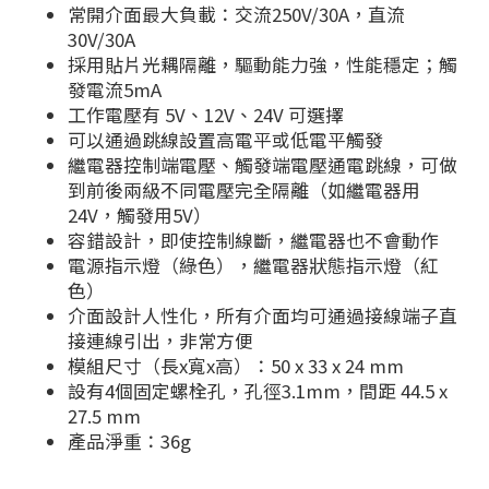
常開介面最大負載：交流250V/30A，直流
30V/30A
採用貼片光耦隔離，驅動能力強，性能穩定；觸
發電流5mA
工作電壓有 5V、12V、24V 可選擇
可以通過跳線設置高電平或低電平觸發
繼電器控制端電壓、觸發端電壓通電跳線，可做
到前後兩級不同電壓完全隔離（如繼電器用
24V，觸發用5V）
容錯設計，即使控制線斷，繼電器也不會動作
電源指示燈（綠色），繼電器狀態指示燈（紅
色）
介面設計人性化，所有介面均可通過接線端子直
接連線引出，非常方便
模組尺寸（長x寬x高）：50 x 33 x 24 mm
設有4個固定螺栓孔，孔徑3.1mm，間距 44.5 x
27.5 mm
產品淨重：36g