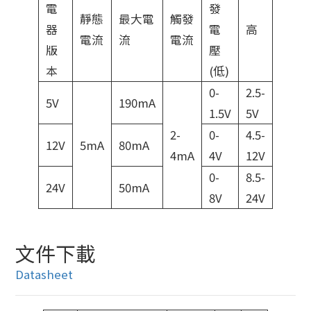
電
發
靜態
最大電
觸發
器
電
高
電流
流
電流
版
壓
本
(低)
0-
2.5-
5V
190mA
1.5V
5V
2-
0-
4.5-
12V
5mA
80mA
4mA
4V
12V
0-
8.5-
24V
50mA
8V
24V
文件下載
Datasheet