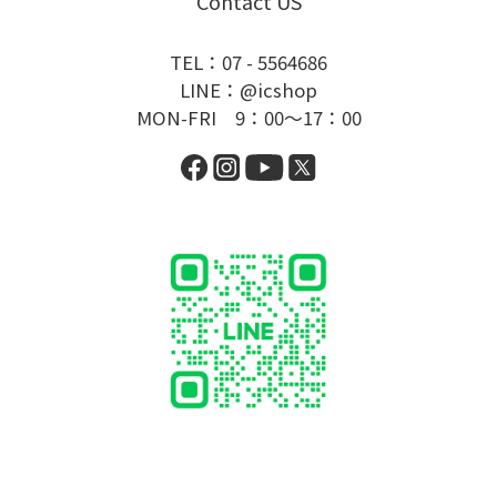
Contact US
TEL：07 - 5564686
LINE：@icshop
MON-FRI 9：00～17：00
BUY NOW