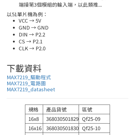
端接第3個模組的輸入端，以此類推...
以51單片機為例：
VCC → 5V
GND → GND
DIN → P2.2
CS → P2.1
CLK → P2.0
下載資料
MAX7219_驅動程式
MAX7219_電路圖
MAX7219_datasheet
規格
產品貨號
區號
16x8
368030501829
Qf25-09
16x16
368030501830
Qf25-10