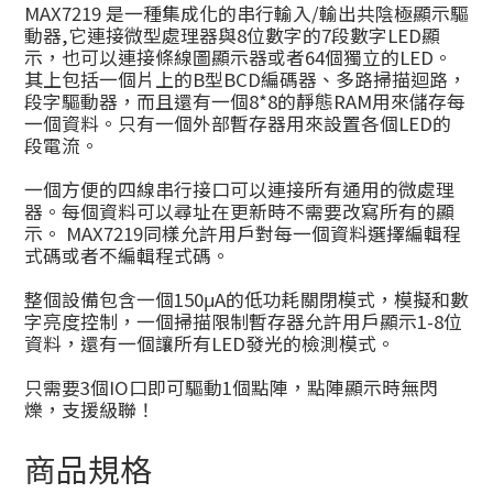
MAX7219 是一種集成化的串行輸入/輸出共陰極顯示驅
動器,它連接微型處理器與8位數字的7段數字LED顯
示，也可以連接條線圖顯示器或者64個獨立的LED。
其上包括一個片上的B型BCD編碼器、多路掃描迴路，
段字驅動器，而且還有一個8*8的靜態RAM用來儲存每
一個資料。只有一個外部暫存器用來設置各個LED的
段電流。
一個方便的四線串行接口可以連接所有通用的微處理
器。每個資料可以尋址在更新時不需要改寫所有的顯
示。 MAX7219同樣允許用戶對每一個資料選擇編輯程
式碼或者不編輯程式碼。
整個設備包含一個150μA的低功耗關閉模式，模擬和數
字亮度控制，一個掃描限制暫存器允許用戶顯示1-8位
資料，還有一個讓所有LED發光的檢測模式。
只需要3個IO口即可驅動1個點陣，點陣顯示時無閃
爍，支援級聯！
商品規格