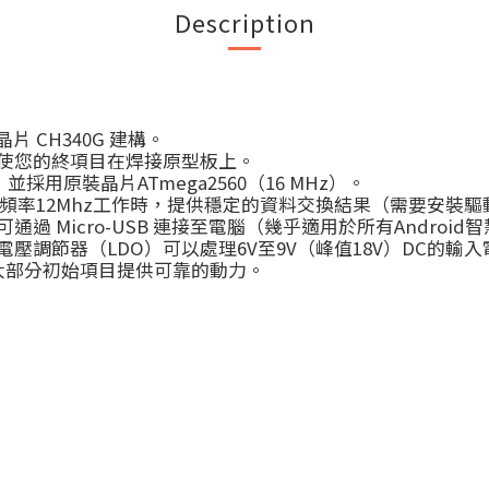
Description
頭晶片 CH340G 建構。
，使您的終項目在焊接原型板上。
，並採用原裝晶片ATmega2560（16 MHz）。
當您在頻率12Mhz工作時，提供穩定的資料交換結果（需要安裝
560 - 可通過 Micro-USB 連接至電腦（幾乎適用於所有Androi
壓調節器（LDO）可以處理6V至9V（峰值18V）DC的輸入電壓。輸
大部分初始項目提供可靠的動力。