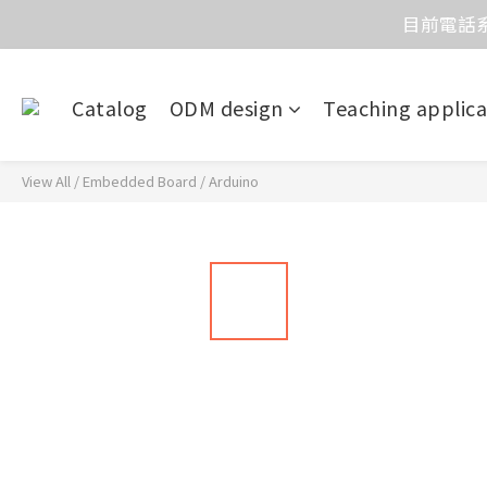
目前電話系
價
價
Catalog
ODM design
Teaching applica
View All
/
Embedded Board
/
Arduino