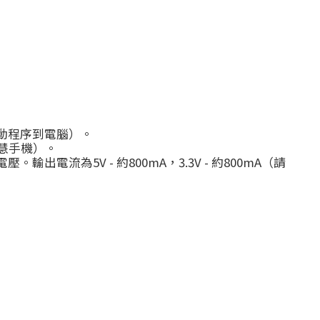
驅動程序到電腦）。
d智慧手機）。
出電流為5V - 約800mA，3.3V - 約800mA（請