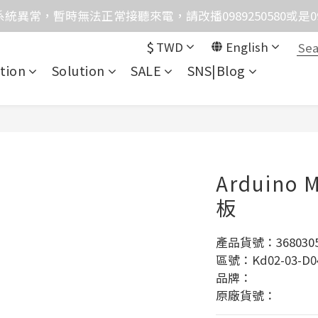
統異常，暫時無法正常接聽來電，請改播0989250580或是0962
格均含稅，下單享優惠！歡迎大量採購，由專人提供專案報
$
TWD
English
格均含稅，下單享優惠！歡迎大量採購，由專人提供專案報
tion
Solution
SALE
SNS|Blog
Arduino 
板
產品貨號：3680305
區號：Kd02-03-D0
品牌：
原廠貨號：