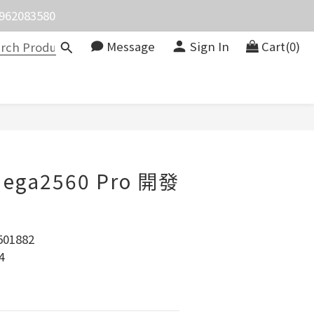
083580
價。
Message
Sign In
Cart(0)
價。
BUY NOW
Mega2560 Pro 開發
01882
4