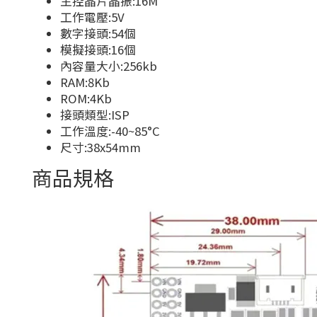
主控晶片晶振:16M
工作電壓:5V
數字接頭:54個
模擬接頭:16個
內容量大小:256kb
RAM:8Kb
ROM:4Kb
接頭類型:ISP
工作溫度:-40~85°C
尺寸:38x54mm
商品規格