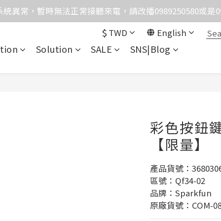
統異常，暫時無法正常接聽來電，請改播0989250580或是0962
格均含稅，下單享優惠！歡迎大量採購，由專人提供專案報
$
TWD
English
格均含稅，下單享優惠！歡迎大量採購，由專人提供專案報
tion
Solution
SALE
SNS|Blog
彩色按鈕鍵
【限量】
產品貨號：3680306
區號：Qf34-02
品牌：Sparkfun
原廠貨號：COM-08