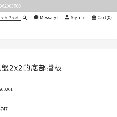
083580
價。
Message
Sign In
Cart(0)
價。
BUY NOW
盤2x2的底部擋板
00201
747