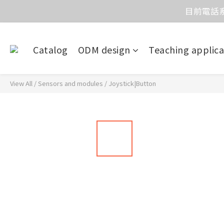
目前電話系
價
價
Catalog
ODM design
Teaching applica
View All
/
Sensors and modules
/
Joystick|Button