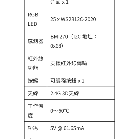
介面 x 1
RGB
25 x WS2812C-2020
LED
BMI270（I2C 地址：
感測器
0x68）
紅外線
支援紅外線傳輸
功能
按鍵
可編程按鈕 x 1
天線
2.4G 3D天線
工作溫
0～60℃
度
功耗
5V @ 61.65mA