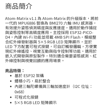
商品簡介
Atom-Matrix v1.1 為 Atom-Matrix 的升級版本，將前
一代的 MPU6886 替換為 BMI270 六軸 IMU 感測器，
有效提升姿態偵測精度與反應速度，適用於動作捕捉
與姿態控制等高精度應用。主控採用 ESP32-PICO-
D4，內建 Wi-Fi 功能並搭載 4MB SPI Flash。模組整
合紅外線發射器與 5×5 RGB LED 矩陣顯示，並於
LED 下方配置可程式按鍵，可自訂觸發邏輯，方便實
現紅外線遙控、視覺互動與指令控制等功能。適用於
嵌入式開發與原型製作，特別適合需要姿態感測、紅
外線控制與視覺回饋的應用場景。
商品特徵：
基於 ESP32 架構
體積小巧，易於整合
內建三軸陀螺儀與三軸加速度計（I2C 位址：
0x68）
可程式化按鍵
5×5 RGB LED 矩陣顯示