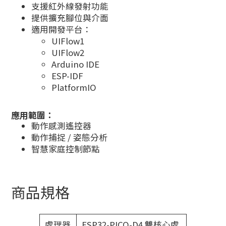
支援紅外線發射功能
提供擴充腳位與介面
適用開發平台：
UIFlow1
UIFlow2
Arduino IDE
ESP-IDF
PlatformIO
應用範圍：
動作感測遙控器
動作捕捉 / 姿態分析
智慧家庭控制節點
商品規格
處理器
ESP32-PICO-D4 雙核心處