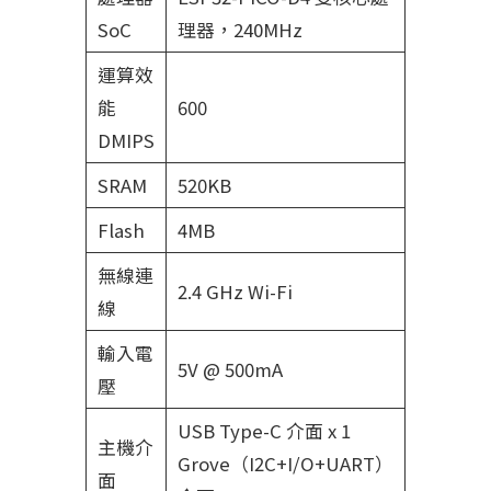
SoC
理器，240MHz
運算效
能
600
DMIPS
SRAM
520KB
Flash
4MB
無線連
2.4 GHz Wi-Fi
線
輸入電
5V @ 500mA
壓
USB Type-C 介面 x 1
主機介
Grove（I2C+I/O+UART）
面