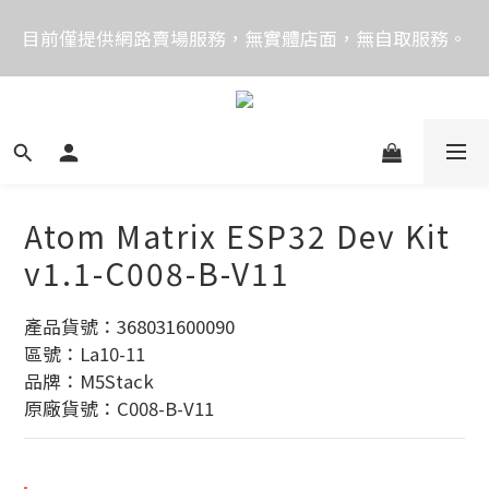
價格均含稅，下單享優惠！歡迎大量採購，由專人提供
目前僅提供網路賣場服務，無實體店面，無自取服務。
專案報價。
目前電話系統異常，暫時無法正常接聽來電，請改播
0989250580或是0962083580
價格均含稅，下單享優惠！歡迎大量採購，由專人提供
專案報價。
Atom Matrix ESP32 Dev Kit
v1.1-C008-B-V11
產品貨號：368031600090
區號：La10-11
品牌：M5Stack
原廠貨號：C008-B-V11