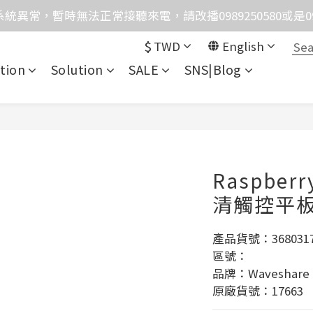
統異常，暫時無法正常接聽來電，請改播0989250580或是0962
格均含稅，下單享優惠！歡迎大量採購，由專人提供專案報
格均含稅，下單享優惠！歡迎大量採購，由專人提供專案報
$
TWD
English
tion
Solution
SALE
SNS|Blog
Raspberr
清觸控平
產品貨號：3680317
區號：
品牌：Waveshare
原廠貨號：17663