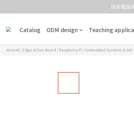
目前電話系
價
價
Catalog
ODM design
Teaching applica
View All
/
Edge AI Dev Board
/
Raspberry Pi
/
Embedded Systems & AIO