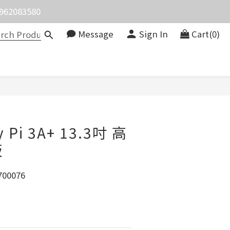
083580
價。
價。
Message
Sign In
Cart(0)
BUY NOW
y Pi 3A+ 13.3吋 高
板
00076