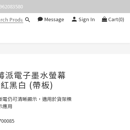
083580
價。
Message
Sign In
Cart(0)
價。
BUY NOW
 樹莓派電子墨水螢幕
 紅黑白 (帶板)
斷電仍可清晰顯示，適用於貨架標
應用 
00085