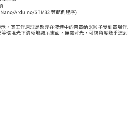
頭
Nano/Arduino/STM32 等範例程序)
顯示，其工作原理是懸浮在液體中的帶電納米粒子受到電場作
等環境光下清晰地顯示畫面，無需背光，可視角度幾乎達到1