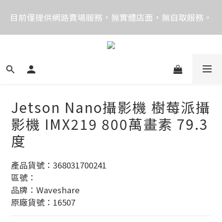
價格均含稅，下單享優惠！歡迎大量採購，由專人提供
目前僅提供網路賣場服務，無實體店面，無自取服務。
專案報價。
目前電話系統異常，暫時無法正常接聽來電，請改播
0989250580或是0962083580
價格均含稅，下單享優惠！歡迎大量採購，由專人提供
專案報價。
Jetson Nano攝影機 樹莓派攝
影機 IMX219 800萬畫素 79.3
度
產品貨號：368031700241
區號：
品牌：Waveshare
原廠貨號：16507