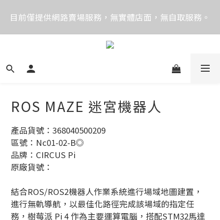
價格均含稅，下單享優惠！歡迎大量採購，由專人提供
目前僅提供網路賣場服務，無實體店面，無自取服務。
專案報價。
目前電話系統異常，暫時無法正常接聽來電，請改播
0989250580或是0962083580
價格均含稅，下單享優惠！歡迎大量採購，由專人提供
專案報價。
ROS MAZE 迷宮機器人
產品貨號：368040500209
區號：Nc01-02-B◎
品牌：CIRCUS Pi
原廠貨號：
結合ROS/ROS2機器人作業系統進行場域地圖建置，
進行無軌導航，以最佳化路徑完成該場域的指定任
務，樹莓派 Pi 4 作為主要運算電腦，搭配STM32馬達