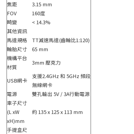
焦距
3.15 mm
FOV
160度
畸變
< 14.3%
其他資訊
馬達規格
TT減速馬達(齒輪比1:120)
輪胎尺寸
65 mm
機構平台
3mm 壓克力
材質
支援2.4GHz 和 5GHz 頻段
USB網卡
無線網卡
電源
雙孔輸出 5V / 3A行動電源
車子尺寸
(L xW
約 135 x 125 x 113 mm
xH)mm
手提盒尺