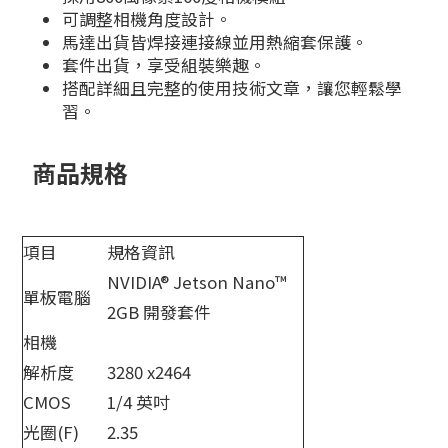
可調整相機角度設計。
馬達出貨皆焊接連接線並用熱縮套保護。
套件出貨，享受組裝樂趣。
搭配詳細且完整的使用技術文章，讓您輕鬆學
習。
商品規格
項目
規格資訊
NVIDIA® Jetson Nano™
單板電腦
2GB 開發套件
相機
解析度
3280 x2464
CMOS
1/4 英吋
光圈(F)
2.35