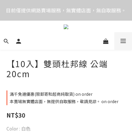
價格均含稅，下單享優惠！歡迎大量採購，由專人提供
目前僅提供網路賣場服務，無實體店面，無自取服務。
專案報價。
目前電話系統異常，暫時無法正常接聽來電，請改播
0989250580或是0962083580
價格均含稅，下單享優惠！歡迎大量採購，由專人提供
專案報價。
【10入】雙頭杜邦線 公端
20cm
滿千免運優惠(限郵寄和超商純取貨) on order
本賣場無實體店面，無提供自取服務，敬請見諒。 on order
NT$30
Color
: 白色