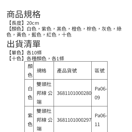
商品規格
【長度】20cm
【顏色】白色，紫色，黑色，橙色，棕色，灰色，綠
色，黃色，藍色，紅色，十色
出貨清單
【單色】各10條
【十色】各種顏色，各1條
顏
規格
產品貨號
區號
色
雙頭杜
白
Pa06-
邦線 公
3681101000280
色
09
端
雙頭杜
紫
Pa06-
邦線 公
3681101000297
色
11
端