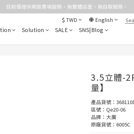
格均含稅，下單享優惠！歡迎大量採購，由專人提供專案報
目前僅提供網路賣場服務，無實體店面，無自取服務。
$
TWD
English
統異常，暫時無法正常接聽來電，請改播0989250580或是0962
tion
Solution
SALE
SNS|Blog
格均含稅，下單享優惠！歡迎大量採購，由專人提供專案報
3.5立體-
量】
產品貨號：3681108
區號：Qe20-06
品牌：大廣
原廠貨號：6005C