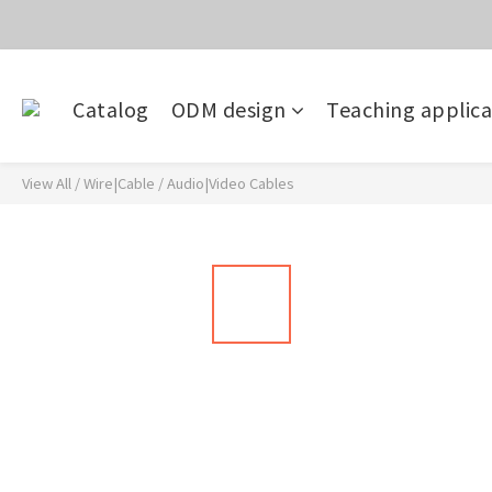
價
目前電話系
Catalog
ODM design
Teaching applica
價
View All
/
Wire|Cable
/
Audio|Video Cables