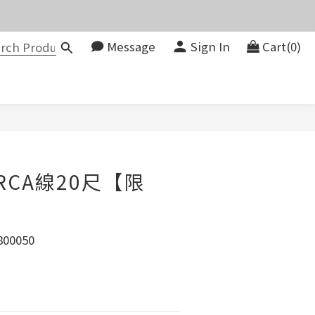
價。
Message
Sign In
Cart(0)
083580
價。
BUY NOW
2RCA線20尺【限
00050