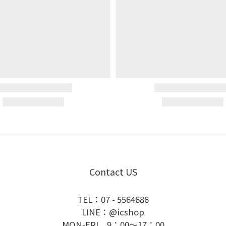
Contact US
TEL：07 - 5564686
LINE：@icshop
MON-FRI 9：00～17：00