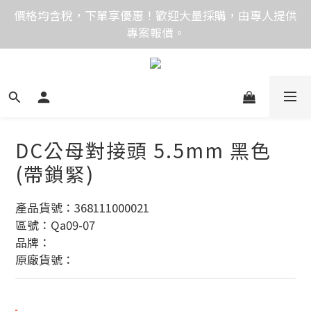
價格均含稅，下單享優惠！歡迎大量採購，由專人提供
價格均含稅，下單享優惠！歡迎大量採購，由專人提供
專案報價。
專案報價。
目前僅提供網路賣場服務，無實體店面，無自取服務。
目前電話系統異常，暫時無法正常接聽來電，請改播
0989250580或是0962083580
DC公母對接頭 5.5mm 黑色
價格均含稅，下單享優惠！歡迎大量採購，由專人提供
(帶鎖緊)
專案報價。
產品貨號：368111000021
區號：Qa09-07
品牌：
原廠貨號：