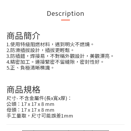
Description
商品簡介
1.使用特級阻燃材料，遇到明火不燃燒。
2.防滑插拔設計，插拔更輕鬆。
3.防插錯，焊接易，不對稱外觀設計，美觀漂亮。
4.精密加工。連接緊密不留縫隙，密封性好。
5.正、負極清晰標識。
商品規格
尺寸- 不含金屬件(長x寬x厚)：
公頭：17 x 17 x 8 mm
母頭：17 x 17 x 8 mm
手工量取，尺寸可能誤差1mm