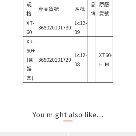
規
品
原廠
產品貨號
區號
格
牌
貨號
XT-
Lc12-
368020101730
60
09
XT-
60+
Lc12-
XT60-
(含
368020101729
08
H-M
護
套)
You might also like...