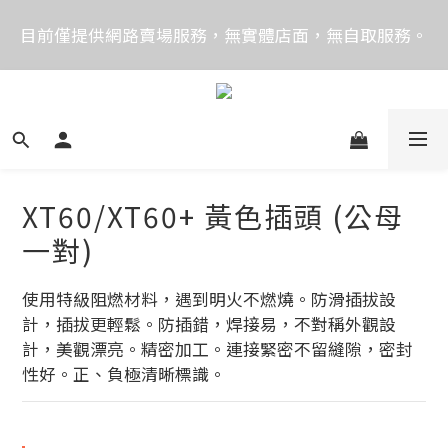
價格均含稅，下單享優惠！歡迎大量採購，由專人提供
目前僅提供網路賣場服務，無實體店面，無自取服務。
專案報價。
目前電話系統異常，暫時無法正常接聽來電，請改播
0989250580或是0962083580
價格均含稅，下單享優惠！歡迎大量採購，由專人提供
專案報價。
XT60/XT60+ 黃色插頭 (公母
一對)
使用特級阻燃材料，遇到明火不燃燒。防滑插拔設
計，插拔更輕鬆。防插錯，焊接易，不對稱外觀設
計，美觀漂亮。精密加工。連接緊密不留縫隙，密封
性好。正、負極清晰標識。