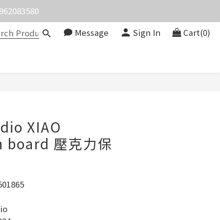
價。
價。
Message
Sign In
Cart(0)
BUY NOW
dio XIAO
on board 壓克力保
01865
io