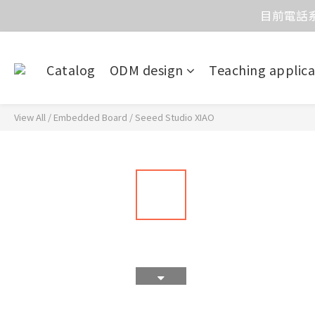
價
價
Catalog
ODM design
Teaching applica
View All
/
Embedded Board
/
Seeed Studio XIAO