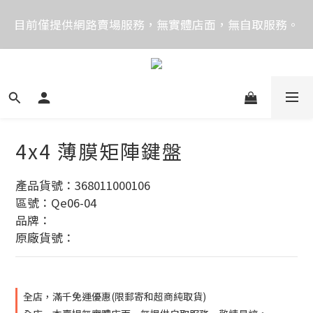
價格均含稅，下單享優惠！歡迎大量採購，由專人提供
目前僅提供網路賣場服務，無實體店面，無自取服務。
專案報價。
目前電話系統異常，暫時無法正常接聽來電，請改播
0989250580或是0962083580
價格均含稅，下單享優惠！歡迎大量採購，由專人提供
專案報價。
4x4 薄膜矩陣鍵盤
產品貨號：368011000106
區號：Qe06-04
品牌：
原廠貨號：
全店，滿千免運優惠(限郵寄和超商純取貨)