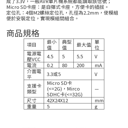
成了3.3V，一般AVR單片機系統都能讀取該信號；
Micro SD卡座：是自彈式卡座，方便卡的插拔。
定位孔：4個M2螺絲定位孔，孔徑為2.2mm，使模組
便於安裝定位，實現模組間組合。
商品規格
最小
典型
單
項目
最大值
值
值
位
電源電
4.5
5
5.5
V
壓VCC
電流
0.2
80
200
mA
介面電
3.3或5
V
平
Micro SD卡
支援卡
(<=2G)，Mirco
—
類型
SDHC卡(<=32G)
尺寸
42X24X12
mm
重量
5
g