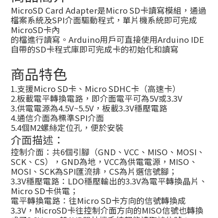
MicroSD Card Adapter是Micro SD卡讀寫模組，通過
檔案系統及SPI介面驅動程式，單片機系統即可完成
MicroSD卡內
的檔進行讀寫。Arduino用戶可直接使用Arduino IDE
自帶的SD卡程式庫即可完成卡的初始化和讀寫
商品特色
1.支援Micro SD卡、Micro SDHC卡（高速卡）
2.板載電平轉換電路，即介面電平可為5V或3.3V
3.供電電源為4.5V~5.5V，板載3.3V穩壓電路
4.通信介面為標準SPI介面
5.4個M2螺絲定位孔，便於安裝
介面描述：
控制介面：共6個引腳（GND、VCC、MISO、MOSI、
SCK、CS），GND為地，VCC為供電電源，MISO、
MOSI、SCK為SPI匯流排，CS為片選信號腳；
3.3V穩壓電路：LDO穩壓輸出的3.3V為電平轉換晶片、
Micro SD卡供電；
電平轉換電路：往Micro SD卡方向的信號轉換成
3.3V，MicroSD卡往控制介面方向的MISO信號也轉換