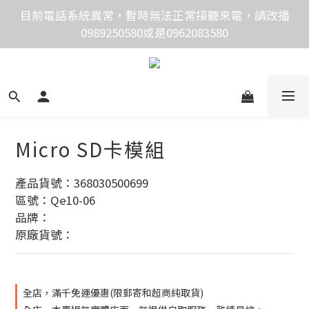
價格均含稅，下單享優惠！歡迎大量採購，由專人提供
目前電話系統異常，暫時無法正常接聽來電，請改播
0989250580或是0962083580
專案報價。
價格均含稅，下單享優惠！歡迎大量採購，由專人提供
專案報價。
Micro SD卡模組
產品貨號：368030500699
區號：Qe10-06
品牌：
原廠貨號：
全店，滿千免運優惠(限郵寄和超商純取貨)