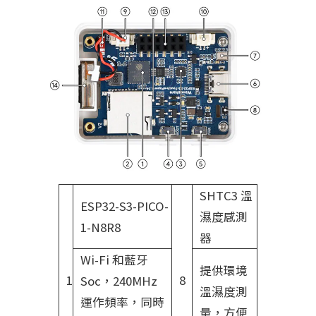
SHTC3 溫
ESP32-S3-PICO-
濕度感測
1-N8R8
器
Wi-Fi 和藍牙
提供環境
1
8
Soc，240MHz
溫濕度測
運作頻率，同時
量，方便