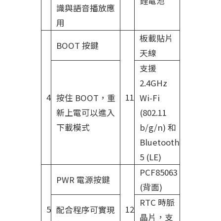
鋰電池
識與語音播放應
用
板載貼片
BOOT 按鍵
天線
支援
2.4GHz
4
11
按住 BOOT，重
Wi-Fi
新上電可以進入
(802.11
下載模式
b/g/n) 和
Bluetooth
5 (LE)
PCF85063
PWR 電源按鍵
(背面)
RTC 時脈
5
12
配合程序可實現
晶片，支