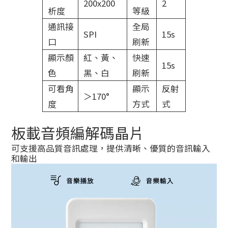
200x200
2
析度
等級
通訊接
全局
SPI
15s
口
刷新
顯示顏
紅、黃、
快速
15s
色
黑、白
刷新
可看角
顯示
反射
＞170°
度
方式
式
板載音頻編解碼晶片
可支援高品質音訊處理，提供清晰、優質的音訊輸入
和輸出