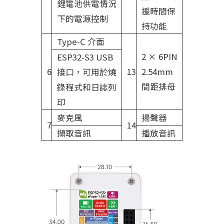
鋰電池供電情況
援時間保
下的電源控制
持功能
Type-C 介面
2 × 6PIN
ESP32-S3 USB
6
13
2.54mm
接口，可用於燒
間距排母
錄程式和日誌列
印
麥克風
揚聲器
7
14
擷取音訊
播放音訊