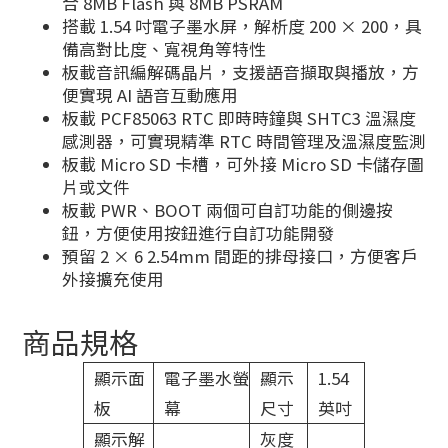
合 8MB Flash 與 8MB PSRAM
搭載 1.54 吋電子墨水屏，解析度 200 × 200，具
備高對比度、寬視角等特性
板載音訊編解碼晶片，支援語音擷取與播放，方
便實現 AI 語音互動應用
板載 PCF85063 RTC 即時時鐘與 SHTC3 溫濕度
感測器，可實現精準 RTC 時間管理及溫濕度監測
板載 Micro SD 卡槽，可外接 Micro SD 卡儲存圖
片或文件
板載 PWR、BOOT 兩個可自訂功能的側邊按
鈕，方便使用按鈕進行自訂功能開發
預留 2 × 6 2.54mm 間距的排母接口，方便客戶
外接擴充使用
商品規格
顯示面
電子墨水螢
顯示
1.54
板
幕
尺寸
英吋
顯示解
灰度