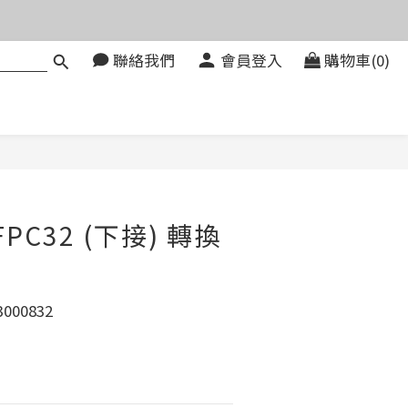
價。
聯絡我們
會員登入
購物車(0)
083580
價。
立即購買
 FPC32 (下接) 轉換
】
000832