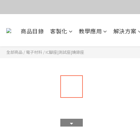
價
目前電話系
商品目錄
客製化
教學應用
解決方案
價
全部商品
/
電子材料
/
IC腳座|測試座|燒錄座