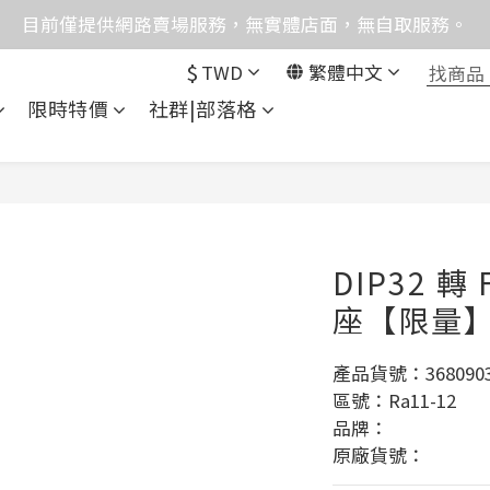
格均含稅，下單享優惠！歡迎大量採購，由專人提供專案報
目前僅提供網路賣場服務，無實體店面，無自取服務。
$
TWD
繁體中文
統異常，暫時無法正常接聽來電，請改播0989250580或是0962
限時特價
社群|部落格
格均含稅，下單享優惠！歡迎大量採購，由專人提供專案報
DIP32 轉
座【限量
產品貨號：3680903
區號：Ra11-12
品牌：
原廠貨號：