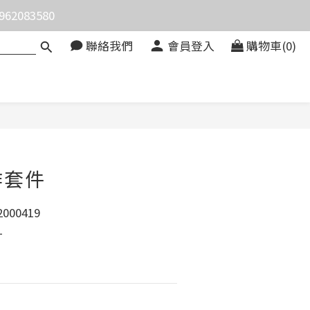
083580
價。
聯絡我們
會員登入
購物車(0)
價。
立即購買
作套件
000419
1