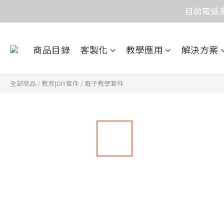
目前電話系
價
價
商品目錄
客製化
教學應用
解決方案
全部商品
/
教育|DIY套件
/
電子教學套件