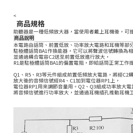
<
商品規格
助聽器是一種低頻放大器，當使用者戴上耳機後，可
商品說明
本電路由話筒、前置低放、功率放大電路和耳機等部
駐極體話筒BA1作換能器，它可以將聲波信號轉換為
並通過耦合電容C2送至前置低放進行放大，
R1是駐極體話筒BA1的偏置電阻，即給話筒正常工作
Q1、R5、R3等元件組成前置低頻放大電路，將經C
放大後的音頻信號經R4、C1加到電位器RP1上，
電位器RP1用來調節音量用。Q2、Q3組成功率放大電
將音頻信號進行功率放大，並通過耳機插孔推動耳機