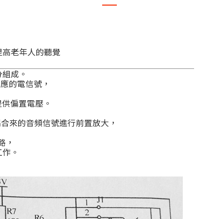
提高老年人的聽覺
分組成。
相應的電信號，
提供偏置電壓。
2耦合來的音頻信號進行前置放大，
路，
工作。