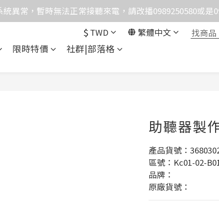
統異常，暫時無法正常接聽來電，請改播0989250580或是0962
格均含稅，下單享優惠！歡迎大量採購，由專人提供專案報
$
TWD
繁體中文
格均含稅，下單享優惠！歡迎大量採購，由專人提供專案報
限時特價
社群|部落格
助聽器製
產品貨號：3680302
區號：Kc01-02-B0
品牌：
原廠貨號：