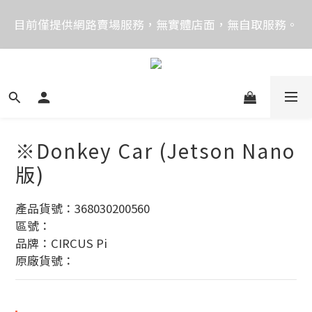
價格均含稅，下單享優惠！歡迎大量採購，由專人提供
目前僅提供網路賣場服務，無實體店面，無自取服務。
專案報價。
目前電話系統異常，暫時無法正常接聽來電，請改播
0989250580或是0962083580
價格均含稅，下單享優惠！歡迎大量採購，由專人提供
專案報價。
※Donkey Car (Jetson Nano
版)
產品貨號：368030200560
區號：
品牌：CIRCUS Pi
原廠貨號：