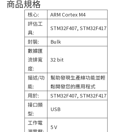
商品規格
核心:
ARM Cortex M4
評估工
STM32F407, STM32F417
具:
封裝:
Bulk
數據匯
流排寬
32 bit
度:
描述/功
幫助發現生產線功能並輕
能:
鬆開發您的應用程式
用於:
STM32F407, STM32F417
接口類
USB
型:
工作電
5 V
源電壓: