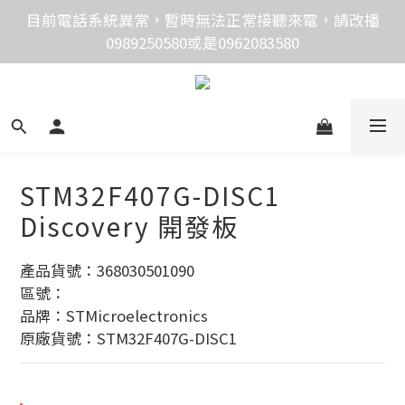
價格均含稅，下單享優惠！歡迎大量採購，由專人提供
目前電話系統異常，暫時無法正常接聽來電，請改播
0989250580或是0962083580
專案報價。
價格均含稅，下單享優惠！歡迎大量採購，由專人提供
專案報價。
STM32F407G-DISC1
Discovery 開發板
產品貨號：368030501090
區號：
品牌：STMicroelectronics
原廠貨號：STM32F407G-DISC1