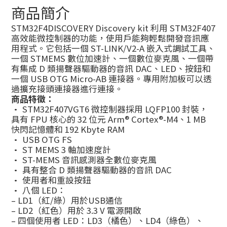
商品簡介
STM32F4DISCOVERY Discovery kit 利用 STM32F407
高效能微控制器的功能，使用戶能夠輕鬆開發音訊應
用程式。它包括一個 ST-LINK/V2-A 嵌入式調試工具、
一個 STMEMS 數位加速計、一個數位麥克風、一個帶
有集成 D 類揚聲器驅動器的音訊 DAC、LED、按鈕和
一個 USB OTG Micro-AB 連接器。專用附加板可以透
過擴充接頭連接器進行連接。
商品特徵：
• STM32F407VGT6 微控制器採用 LQFP100 封裝，
具有 FPU 核心的 32 位元 Arm® Cortex®-M4、1 MB
快閃記憶體和 192 Kbyte RAM
• USB OTG FS
• ST MEMS 3 軸加速度計
• ST-MEMS 音訊感測器全數位麥克風
• 具有整合 D 類揚聲器驅動器的音訊 DAC
• 使用者和重設按鈕
• 八個 LED：
– LD1（紅/綠）用於USB通信
– LD2（紅色）用於 3.3 V 電源開啟
– 四個使用者 LED：LD3（橘色）、LD4（綠色）、