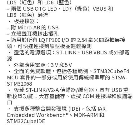
LD5（紅色）和 LD6（藍色）
– 兩個 USB OTG LED、LD7（綠色）VBUS 和
LD8（紅色）過流
• 板連接器：
– 附 Micro-AB 的 USB
– 立體聲耳機輸出插孔
– 適用於所有 LQFP100 I/O 的 2.54 毫米間距擴展接
頭，可快速連接到原型板並輕鬆探測
• 靈活的電源選項：ST-LINK、USB VBUS 或外部電
源
• 外部應用電源：3 V 和5 V
• 全面的免費軟體，包括各種範例、STM32CubeF4
MCU 套件的一部分或用於使用傳統標準庫的 STSW-
STM32068
• 板載 ST-LINK/V2-A 偵錯器/編程器，具有 USB 重
新枚舉功能：大容量儲存、虛擬 COM 連接埠和偵錯端
口
• 支援多種整合開發環境 (IDE)，包括 IAR
Embedded Workbench®、MDK-ARM 和
STM32CubeIDE