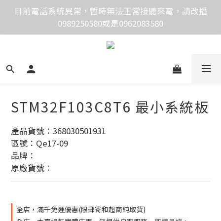
價格均含稅，下單享優惠！歡迎大量採購，由專人提供
目前電話系統異常，暫時無法正常接聽來電，請改播
0989250580或是0962083580
專案報價。
價格均含稅，下單享優惠！歡迎大量採購，由專人提供
專案報價。
STM32F103C8T6 最小系統板
產品貨號：368030501931
區號：Qe17-09
品牌：
原廠貨號：
全店，滿千免運優惠(限郵寄和超商純取貨)