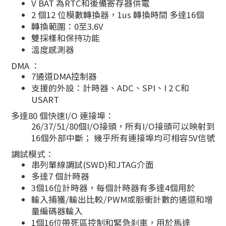
V BAT 為RTC和後備寄存器供電
2 個12 位模數轉換器，1us 轉換時間 多達16個
轉換範圍：0至3.6V
雙採樣和保持功能
溫度感測器
DMA ：
7通道DMA控制器
支援的外設：計時器、ADC、SPI、I 2 C和
USART
多達80 個快速I/O 連接埠：
26/37/51/80個I/O接頭，所有I/O接頭可以映射到
16個外部中斷； 幾乎所有連接埠均可相容5V信號
調試模式：
串列單線調試(SWD)和JTAG介面
多達7 個計時器
3個16位計時器，每個計時器有多達4個用於
輸入捕獲/輸出比較/PWM或脈衝計數的通道和增
量編碼器輸入
1個16位帶死區控制和緊急刹車，用於馬達