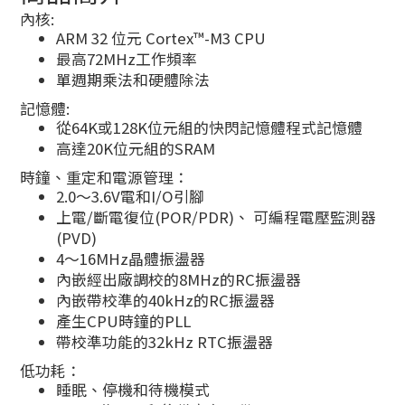
內核:
ARM 32 位元 Cortex™-M3 CPU
最高72MHz工作頻率
單週期乘法和硬體除法
記憶體:
從64K或128K位元組的快閃記憶體程式記憶體
高達20K位元組的SRAM
時鐘、重定和電源管理：
2.0～3.6V電和I/O引腳
上電/斷電復位(POR/PDR)、 可編程電壓監測器
(PVD)
4～16MHz晶體振盪器
內嵌經出廠調校的8MHz的RC振盪器
內嵌帶校準的40kHz的RC振盪器
產生CPU時鐘的PLL
帶校準功能的32kHz RTC振盪器
低功耗：
睡眠、停機和待機模式