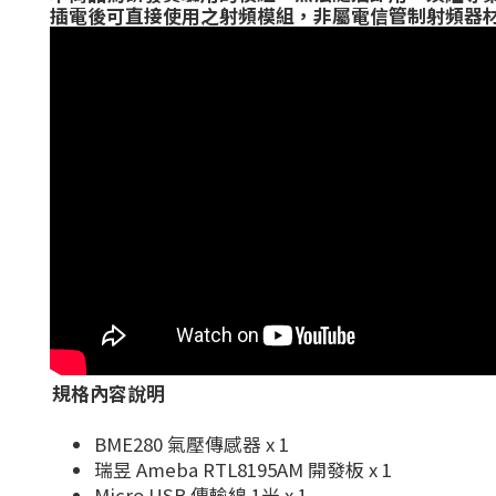
插電後可直接使用之射頻模組，非屬電信管制射頻器
規格內容說明
BME280 氣壓傳感器 x 1
瑞昱 Ameba RTL8195AM 開發板 x 1
Micro USB 傳輸線 1米 x 1