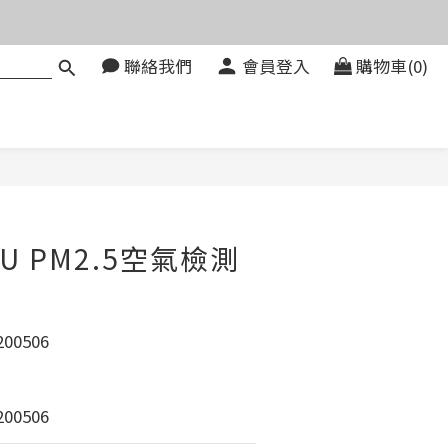
價。
聯絡我們
會員登入
購物車(0)
083580
價。
4U PM2.5空氣檢測
00506
00506