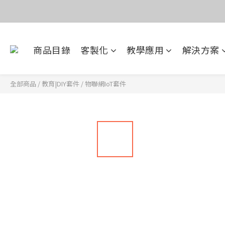
價
目前電話系
商品目錄
客製化
教學應用
解決方案
價
全部商品
/
教育|DIY套件
/
物聯網IoT套件