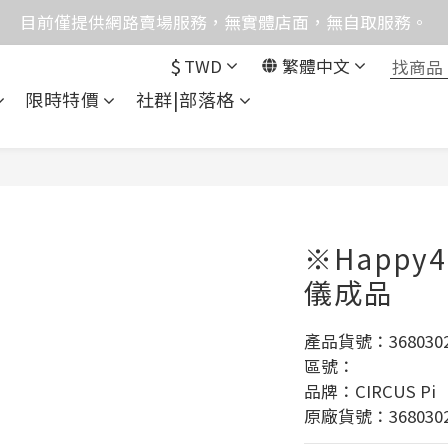
格均含稅，下單享優惠！歡迎大量採購，由專人提供專案報
目前僅提供網路賣場服務，無實體店面，無自取服務。
$
TWD
繁體中文
統異常，暫時無法正常接聽來電，請改播0989250580或是0962
限時特價
社群|部落格
格均含稅，下單享優惠！歡迎大量採購，由專人提供專案報
※Happy
儀成品
產品貨號：3680302
區號：
品牌：CIRCUS Pi
原廠貨號：3680302