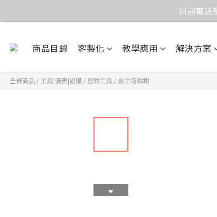
目前電話系
價
價
商品目錄
客製化
教學應用
解決方案
全部商品
/
工具|儀表|設備
/
剪鉗工具
/
金工特殊鉗