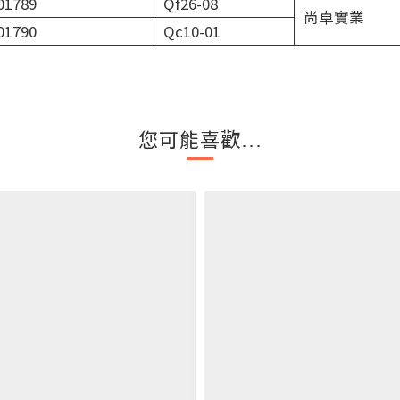
01789
Qf26-08
尚卓實業
01790
Qc10-01
您可能喜歡...