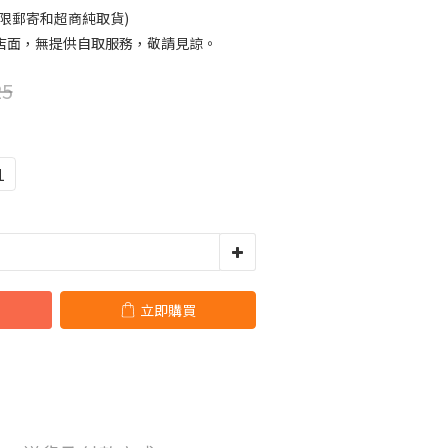
限郵寄和超商純取貨)
店面，無提供自取服務，敬請見諒。
25
1
立即購買