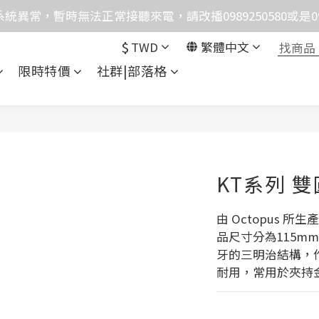
統異常，暫時無法正常接聽來電，請改播0989250580或是0962
格均含稅，下單享優惠！歡迎大量採購，由專人提供專案報
$
TWD
繁體中文
格均含稅，下單享優惠！歡迎大量採購，由專人提供專案報
限時特價
社群|部落格
KT系列 
由 Octopus 所生產
品尺寸分為115m
牙的三明治結構，
耐用，常用於夾持