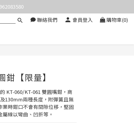
083580
價。
聯絡我們
會員登入
購物車(0)
價。
立即購買
雙圓鉗【限量】
的 KT-060/KT-061 雙圓嘴鉗，商
m及130mm兩種長度，附彈簧且無
作業時鉗口不會有間隙位移，堅固
金屬線以彎曲、凹折等。