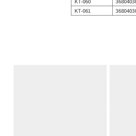
KT-060
3680403
KT-061
3680403