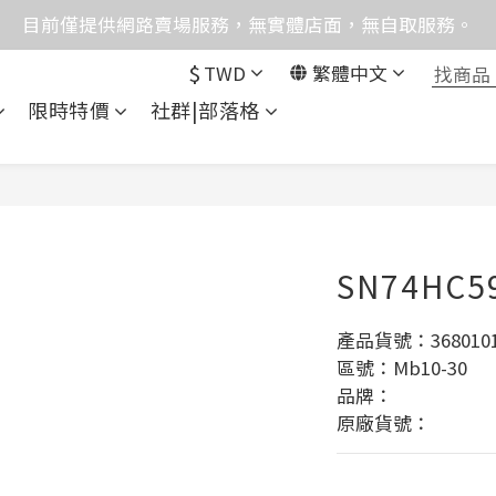
格均含稅，下單享優惠！歡迎大量採購，由專人提供專案報
目前僅提供網路賣場服務，無實體店面，無自取服務。
$
TWD
繁體中文
統異常，暫時無法正常接聽來電，請改播0989250580或是0962
限時特價
社群|部落格
格均含稅，下單享優惠！歡迎大量採購，由專人提供專案報
SN74HC5
產品貨號：3680101
區號：Mb10-30
品牌：
原廠貨號：