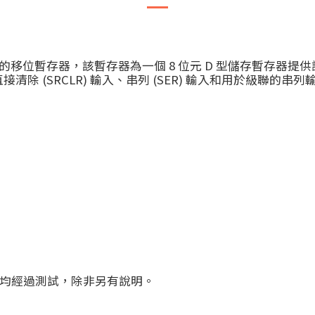
平行輸出的移位暫存器，該暫存器為一個 8 位元 D 型儲存暫存
 (SRCLR) 輸入、串列 (SER) 輸入和用於級聯的串列
有參數均經過測試，除非另有說明。