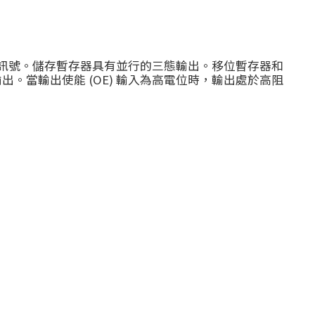
器提供訊號。儲存暫存器具有並行的三態輸出。移位暫存器和
輸出。當輸出使能 (OE) 輸入為高電位時，輸出處於高阻