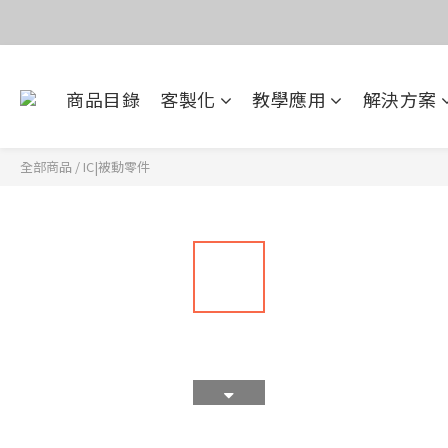
價
目前電話系
商品目錄
客製化
教學應用
解決方案
價
全部商品
/
IC|被動零件