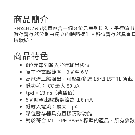
商品簡介
SNx4HC595 裝置包含一個 8 位元串列輸入、
儲存暫存器分別由獨立的時脈提供。移位暫存器具有直接清除
抗狀態。
商品特色
8位元串列輸入並行輸出移位
寬工作電壓範圍：2 V 至 6 V
高電流三態輸出，可驅動多達 15 個 LSTTL 負載
低功耗：ICC 最大 80 μA
tpd = 13 ns（典型值）
5 V 時輸出驅動電流為 ±6 mA
低輸入電流：最大 1 μA
移位暫存器具有直接清除功能
對於符合 MIL-PRF-38535 標準的產品，所