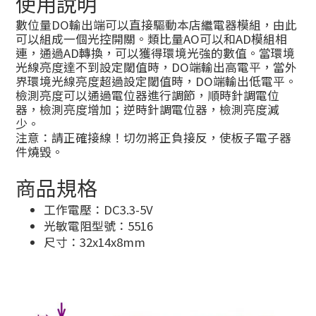
使用說明
數位量DO輸出端可以直接驅動本店繼電器模組，由此
可以組成一個光控開關。類比量AO可以和AD模組相
連，通過AD轉換，可以獲得環境光強的數值。當環境
光線亮度達不到設定閾值時，DO端輸出高電平，當外
界環境光線亮度超過設定閾值時，DO端輸出低電平。
檢測亮度可以通過電位器進行調節，順時針調電位
器，檢測亮度增加；逆時針調電位器，檢測亮度減
少。
注意：請正確接線！切勿將正負接反，使板子電子器
件燒毀。
商品規格
工作電壓：DC3.3-5V
光敏電阻型號：5516
尺寸：32x14x8mm