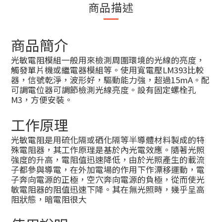
商品描述
商品簡介
光敏電阻模組一般用來檢測周圍環境的光線的亮度，
觸發單片機或繼電器模組等。使用寬電壓LM393比較
器，信號乾淨，波形好，驅動能力強，超過15mA。配
可調電位器可調節檢測光線亮度。設有固定螺栓孔
M3，方便安裝。
工作原理
光敏電阻是用硫化隔或硒化隔等半導體材料製成的特
殊電阻器，其工作原理是基於內光電效應。隨著光照
強度的升高，電阻值迅速降低，由於光照產生的載流
子都參與導電，在外加電場的作用下作漂移運動，電
子奔向電源的正極，空穴奔向電源的負極，從而使光
敏電阻器的阻值迅速下降。其在無光照時，幾乎呈高
阻狀態，暗電阻很大