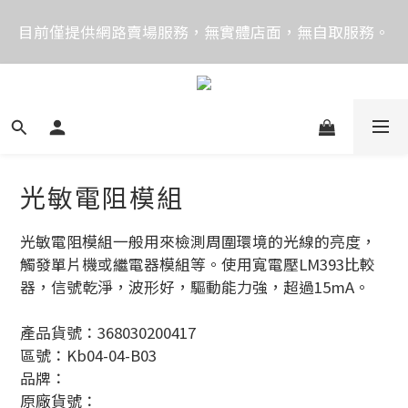
價格均含稅，下單享優惠！歡迎大量採購，由專人提供
目前僅提供網路賣場服務，無實體店面，無自取服務。
專案報價。
目前電話系統異常，暫時無法正常接聽來電，請改播
0989250580或是0962083580
價格均含稅，下單享優惠！歡迎大量採購，由專人提供
專案報價。
光敏電阻模組
光敏電阻模組一般用來檢測周圍環境的光線的亮度，
觸發單片機或繼電器模組等。使用寬電壓LM393比較
器，信號乾淨，波形好，驅動能力強，超過15mA。
產品貨號：368030200417
區號：Kb04-04-B03
品牌：
原廠貨號：