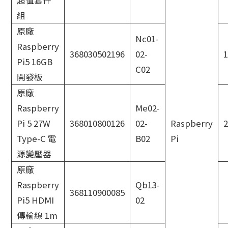
超值套件
組
原廠
Nc01-
Raspberry
368030502196
02-
Pi5 16GB
C02
開發板
原廠
Raspberry
Me02-
Pi 5 27W
368010800126
02-
Raspberry
2
Type-C 電
B02
Pi
源變壓器
原廠
Raspberry
Qb13-
368110900085
Pi5 HDMI
02
傳輸線 1m