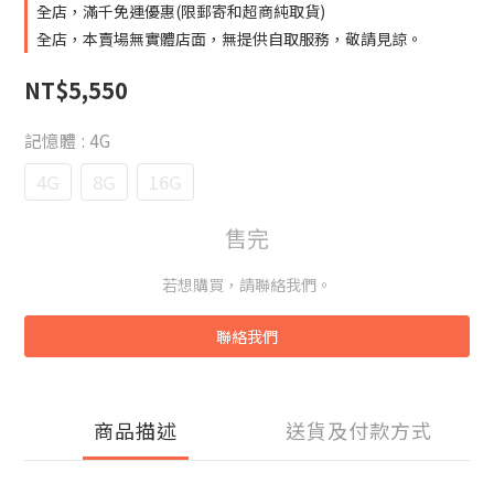
全店，滿千免運優惠(限郵寄和超商純取貨)
全店，本賣場無實體店面，無提供自取服務，敬請見諒。
NT$5,550
記憶體
: 4G
4G
8G
16G
售完
若想購買，請聯絡我們。
聯絡我們
商品描述
送貨及付款方式