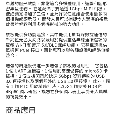
卓越的圖形效能，非常適合多媒體應用、遊戲和圖形
密集型任務。 它還配備了雙通道 1Gbps MIPI 相機，
使總頻寬增加了三倍，並允許以任意組合使用最多兩
個相機或顯示器。 開發人員可以捕捉令人驚嘆的視覺
效果並輕鬆利用多個攝影機的強大功能。
該板提供多功能連接，其中提供用於有線數據通信的
千兆位元乙太網路以及用於提供靈活無線連接選項的
雙頻 Wi-Fi 和藍牙 5.0/BLE 無線功能。 它甚至還提供
單通道 PCIe 接口，因此您可以與各種設備和網路無縫
整合。
增強的周邊設備進一步增強了該板的可用性。 它包括
1 個 UART 連接器、1 個用於高速儲存的 microSD 卡
插槽、2 個支援閃電般快速 5Gbps 資料傳輸的 USB
3.0 連接埠以及兩個額外的 USB 2.0 連接埠。 此外，還
有 1 個 RTC 用於精確計時，以及 2 個支援 HDR 的
4Kp60 顯示輸出，讓您在多個顯示器上享受令人驚嘆
的視覺效果。
商品應用