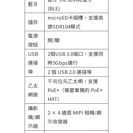
藍牙
(BLE)
microSD卡插槽，支援高
儲存
速SDR104模式
電源
開/關
按鈕
USB
2個USB 3.0端口，支援同
連接
時5Gbps運行
埠
2 個 USB 2.0 連接埠
千兆位元乙太網，支援
乙太
PoE+（需要單獨的 PoE+
網路
HAT）
攝影
2 × 4 通道 MIPI 相機/顯
機/顯
示收發器
示器