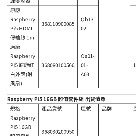
源變壓器
原廠
Raspberry
Qb13-
368110900085
Pi5 HDMI
02
傳輸線 1m
原廠
Raspberry
Oa01-
Pi5 原廠紅
368080100566
01-
1
白外殼(附
A03
風扇)
Raspberry Pi5 16GB 超值套件組 出貨清單
規格
產品貨號
區號
品牌
Raspberry
Pi5 16GB
368030200950