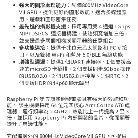
強大的圖形處理能力：
配備800MHz VideoCore
VII GPU，提供更好的圖形效能，適合多媒體應
用、遊戲和圖形密集任務
最先進的攝影機支援：
採用專用雙 4 通道 1Gbps
MIPI DSI/CSI 連接器構建，使總頻寬增加三倍，
並支援最多兩個相機或顯示器的任意組合
多功能連接：
提供千兆位元乙太網路和 PCIe 接
口，以及雙頻 Wi-Fi 和藍牙 5.0/BLE 無線功能
增強型週邊：
提供1 個UART 連接器、1 個支援高
速的microSD 卡插槽、2 個支援同步5Gbps 操作
的USB.0 3.0、2 個USB2.0 連接埠、1 個RTC、2
個支援HDR 的4Kp60 顯示輸出
Raspberry Pi 第五旗艦開發電腦具有強大的效能和功
能。 該主機板採用 64 位元四核心 Arm Cortex-A76 處
理器，運行頻率為 2.4GHz，效能比上一代提高 2 至 3
倍，並採用 Raspberry Pi 內部開發的晶片，從而顯著
提升了周邊性能。
它配備額外的 800MHz VideoCore VII GPU，可提供