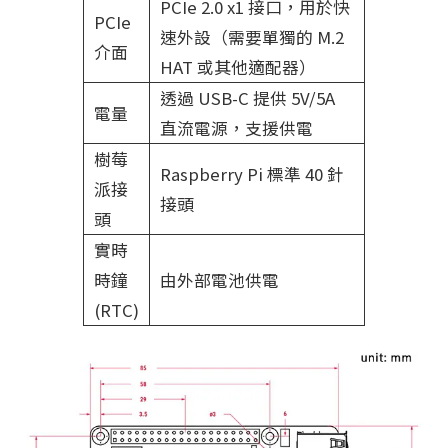
PCIe 2.0 x1 接口，用於快
PCIe
速外設（需要單獨的 M.2
介面
HAT 或其他適配器）
透過 USB-C 提供 5V/5A
電量
直流電源，支援供電
樹莓
Raspberry Pi 標準 40 針
派接
接頭
頭
實時
時鐘
由外部電池供電
(RTC)