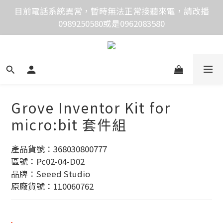
價格均含稅，下單享優惠！歡迎大量採購，由專人提供
目前電話系統異常，暫時無法正常接聽來電，請改播
0989250580或是0962083580
專案報價。
價格均含稅，下單享優惠！歡迎大量採購，由專人提供
專案報價。
Grove Inventor Kit for
micro:bit 套件組
產品貨號：368030800777
區號：Pc02-04-D02
品牌：Seeed Studio
原廠貨號：110060762