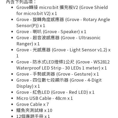
內含下列品項：
Grove轉接 micro:bit 擴充板V2 (Grove Shield
for micro:bit V2) x 1
Grove - 旋轉角度感應器 (Grove - Rotary Angle
Sensor(P)) x 1
Grove - 喇叭 (Grove - Speaker) x 1
Grove - 超音波感應器 (Grove - Ultrasonic
Ranger) x 1
Grove - 光感應器 (Grove - Light Sensor v1.2) x
1
Grove - 防水式LED燈條1公尺 (Grove - WS2812
Waterproof LED Strip - 30 LEDs 1 meter) x 1
Grove - 手勢感測器 (Grove - Gesture) x 1
Grove - 四位數七段顯示器 (Grove - 4-Digit
Display) x 1
Grove - 紅色LED (Grove - Red LED) x 1
Micro USB Cable - 48cm x 1
Grove Cable x 7
鱷魚夾測試線 x 10
12個專題手冊 x 1