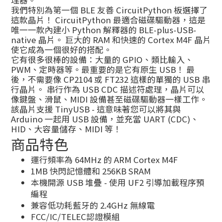
理器。
我們特別為第一個 BLE 友善 CircuitPython 板選擇了
這款晶片！ CircuitPython 最適合磁碟驅動器，這是
唯一一款內建小 Python 解釋器的 BLE-plus-USB-
native 晶片。 巨大的 RAM 和快速的 Cortex M4F 晶片
使它成為一個很好的搭配。
它有很多很棒的設備：大量的 GPIO、類比輸入、
PWM、定時器等。最重要的是它有原生 USB！ 最
後，不需要像 CP2104 或 FT232 這樣的單獨的 USB 串
行晶片。 串行作為 USB CDC 描述符處理，晶片可以
像鍵盤、滑鼠、MIDI 設備甚至磁碟驅動器一樣工作。
該晶片支援 TinyUSB - 這意味著您可以將其與
Arduino 一起用 USB 設備，並充當 UART (CDC)、
HID、大容量儲存、MIDI 等！
商品特色
運行頻率為 64MHz 的 ARM Cortex M4F
1MB 快閃記憶體和 256KB SRAM
本機開源 USB 堆疊 - 使用 UF2 引導加載程序預
編程
兼容低功耗藍牙的 2.4GHz 無線電
FCC/IC/TELEC認證模組