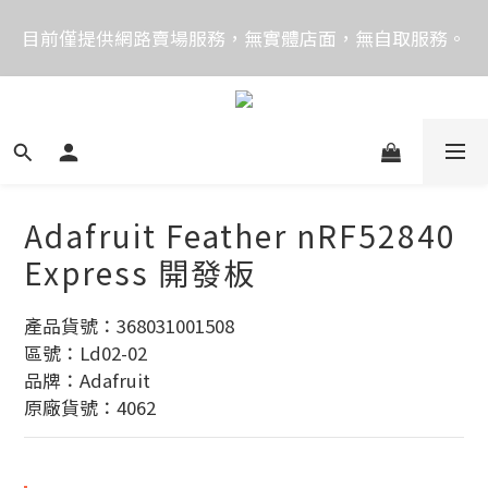
價格均含稅，下單享優惠！歡迎大量採購，由專人提供
目前僅提供網路賣場服務，無實體店面，無自取服務。
專案報價。
目前電話系統異常，暫時無法正常接聽來電，請改播
0989250580或是0962083580
價格均含稅，下單享優惠！歡迎大量採購，由專人提供
專案報價。
Adafruit Feather nRF52840
Express 開發板
產品貨號：368031001508
區號：Ld02-02
品牌：Adafruit
原廠貨號：4062