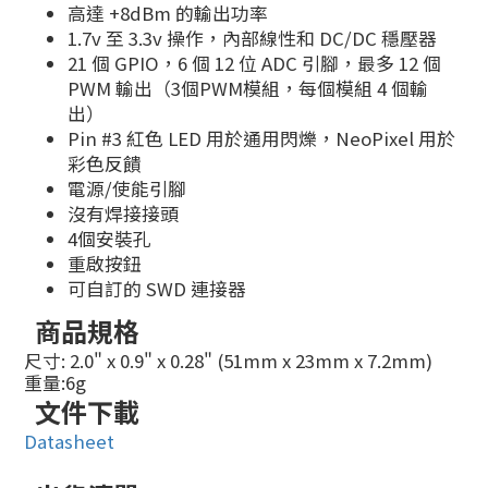
高達 +8dBm 的輸出功率
1.7v 至 3.3v 操作，內部線性和 DC/DC 穩壓器
21 個 GPIO，6 個 12 位 ADC 引腳，最多 12 個
PWM 輸出（3個PWM模組，每個模組 4 個輸
出）
Pin #3 紅色 LED 用於通用閃爍，NeoPixel 用於
彩色反饋
電源/使能引腳
沒有焊接接頭
4個安裝孔
重啟按鈕
可自訂的 SWD 連接器
商品規格
尺寸: 2.0" x 0.9" x 0.28" (51mm x 23mm x 7.2mm)
重量:6g
文件下載
Datasheet