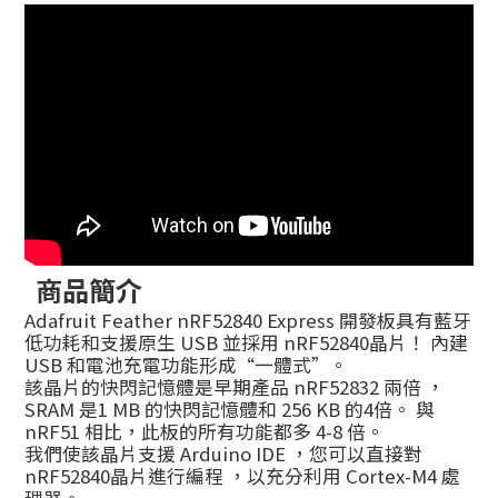
商品簡介
Adafruit Feather nRF52840 Express 開發板具有藍牙
低功耗和支援原生 USB 並採用 nRF52840晶片！ 內建
USB 和電池充電功能形成“一體式”。
該晶片的快閃記憶體是早期產品 nRF52832 兩倍 ，
SRAM 是1 MB 的快閃記憶體和 256 KB 的4倍。 與
nRF51 相比，此板的所有功能都多 4-8 倍。
我們使該晶片支援 Arduino IDE ，您可以直接對
nRF52840晶片進行編程 ，以充分利用 Cortex-M4 處