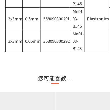
B145
Me01-
3x3mm
0.5mm
368090300291
03-
Plastronics
B146
Me01-
3x3mm
0.65mm
368090300292
03-
B143
您可能喜歡...