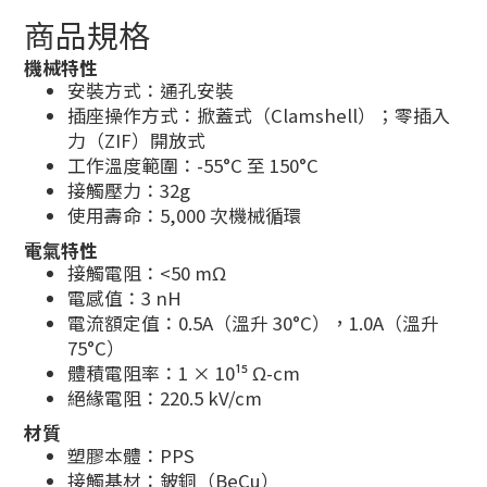
商品規格
機械特性
安裝方式：通孔安裝
插座操作方式：掀蓋式（Clamshell）；零插入
力（ZIF）開放式
工作溫度範圍：-55°C 至 150°C
接觸壓力：32g
使用壽命：5,000 次機械循環
電氣特性
接觸電阻：<50 mΩ
電感值：3 nH
電流額定值：0.5A（溫升 30°C），1.0A（溫升
75°C）
體積電阻率：1 × 10¹⁵ Ω-cm
絕緣電阻：220.5 kV/cm
材質
塑膠本體：PPS
接觸基材：鈹銅（BeCu）