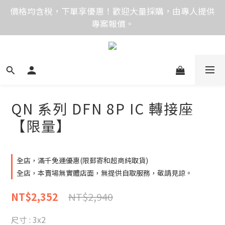
價格均含稅，下單享優惠！歡迎大量採購，由專人提供
價格均含稅，下單享優惠！歡迎大量採購，由專人提供
專案報價。
專案報價。
目前僅提供網路賣場服務，無實體店面，無自取服務。
目前電話系統異常，暫時無法正常接聽來電，請改播
0989250580或是0962083580
QN 系列 DFN 8P IC 轉接座
價格均含稅，下單享優惠！歡迎大量採購，由專人提供
【限量】
專案報價。
全店，滿千免運優惠(限郵寄和超商純取貨)
全店，本賣場無實體店面，無提供自取服務，敬請見諒。
NT$2,940
NT$2,352
尺寸
: 3x2