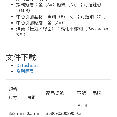
接觸鍍層：金（Au）鍍鎳（Ni）；可選鎳硼
（NiB）
中心引腳基材：黃銅（Brass）；可選銅（Cu）
中心引腳鍍層：金（Au）
彈簧（扭力／線圈）：鈍化不鏽鋼（Passivated
S.S.）
文件下載
Datasheet
系列簡表
規格
產品貨號
區號
品牌
尺寸
間距
Me01-
3x2mm
0.5mm
368090300290
03-