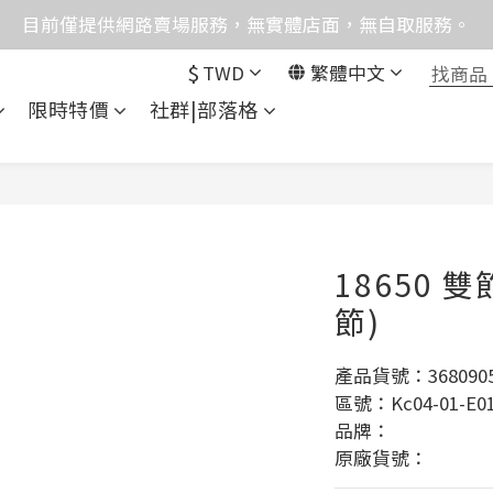
格均含稅，下單享優惠！歡迎大量採購，由專人提供專案報
目前僅提供網路賣場服務，無實體店面，無自取服務。
$
TWD
繁體中文
統異常，暫時無法正常接聽來電，請改播0989250580或是0962
限時特價
社群|部落格
格均含稅，下單享優惠！歡迎大量採購，由專人提供專案報
18650 雙
節)
產品貨號：3680905
區號：Kc04-01-E01
品牌：
原廠貨號：