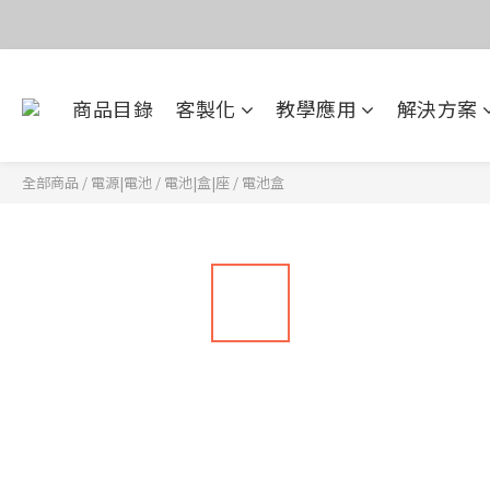
價
目前電話系
商品目錄
客製化
教學應用
解決方案
價
全部商品
/
電源|電池
/
電池|盒|座
/
電池盒