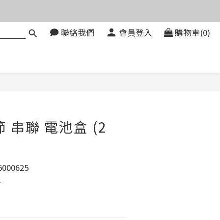
價。
聯絡我們
會員登入
購物車(0)
083580
價。
立即購買
節 串聯 電池盒 (2
000625
 