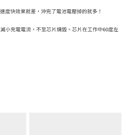
大充電速度快效果就差，沖完了電池電壓掉的就多！
自動減小充電電流，不至芯片燒毀。芯片在工作中60度左