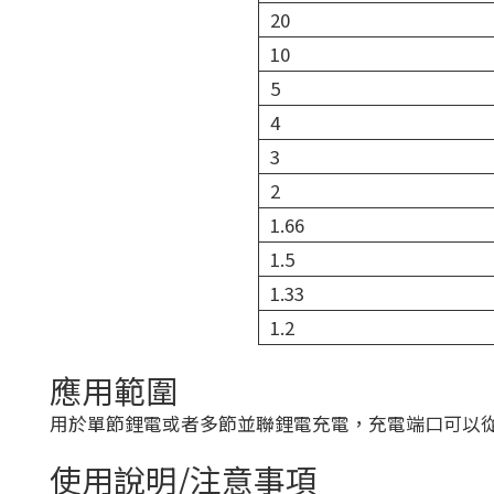
20
10
5
4
3
2
1.66
1.5
1.33
1.2
應用範圍
用於單節鋰電或者多節並聯鋰電充電，充電端口可以從
使用說明/注意事項