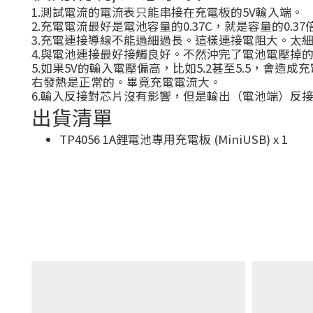
1.測試電流的電流表只能串接在充電板的5V輸入端。
2.充電電流最好是電池容量的0.37C，就是容量的0.
3.充電連接導線不能過細過長。這樣連接電阻大。太
4.與電池連接最好接觸良好。不然沖完了電池電壓掉
5.如果5V的輸入電壓偏高，比如5.2甚至5.5，會
右發熱是正常的。畢竟充電電流大。
6.輸入反接對芯片沒有影響，但是輸出（電池端）反
出貨清單
TP4056 1A鋰電池專用充電板 (MiniUSB) x 1