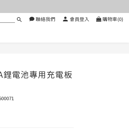
價。
聯絡我們
會員登入
購物車(0)
083580
價。
立即購買
 1A鋰電池專用充電板
)
00071