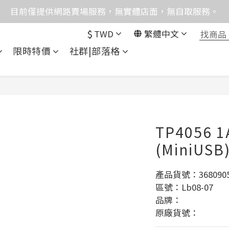
格均含稅，下單享優惠！歡迎大量採購，由專人提供專案報
目前僅提供網路賣場服務，無實體店面，無自取服務。
$
TWD
繁體中文
統異常，暫時無法正常接聽來電，請改播0989250580或是0962
限時特價
社群|部落格
格均含稅，下單享優惠！歡迎大量採購，由專人提供專案報
TP4056
(MiniUSB
產品貨號：3680905
區號：Lb08-07
品牌：
原廠貨號：