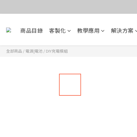
價
目前電話系
商品目錄
客製化
教學應用
解決方案
價
全部商品
/
電源|電池
/
DIY充電模組