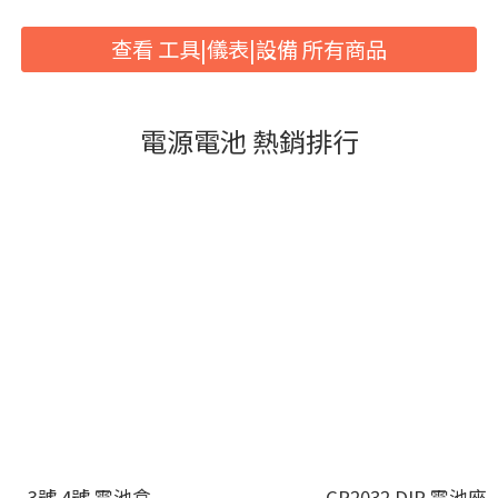
查看 工具|儀表|設備 所有商品
電源電池 熱銷排行
3號 4號 電池盒
CR2032 DIP 電池座