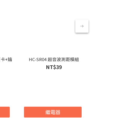
應卡+鑰
HC-SR04 超音波測距模組
DHT11
NT$39
繼電器