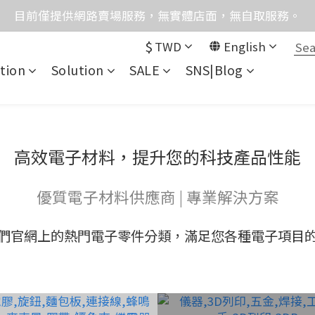
格均含稅，下單享優惠！歡迎大量採購，由專人提供專案報
目前僅提供網路賣場服務，無實體店面，無自取服務。
$
TWD
English
統異常，暫時無法正常接聽來電，請改播0989250580或是0962
tion
Solution
SALE
SNS|Blog
格均含稅，下單享優惠！歡迎大量採購，由專人提供專案報
高效電子材料，提升您的科技產品性能
優質電子材料供應商 | 專業解決方案
們官網上的熱門電子零件分類，滿足您各種電子項目