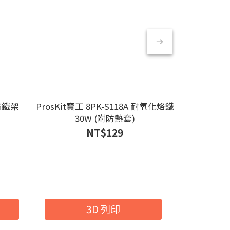
管烙鐵架
ProsKit寶工 8PK-S118A 耐氧化烙鐵
Pro
30W (附防熱套)
NT$129
3D 列印