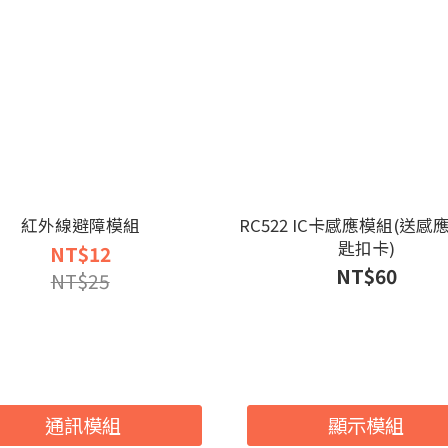
紅外線避障模組
RC522 IC卡感應模組(送感
匙扣卡)
NT$12
NT$60
NT$25
通訊模組
顯示模組