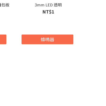
你麵包板
3mm LED 透明
【台灣
NT$1
NT
蜂鳴器