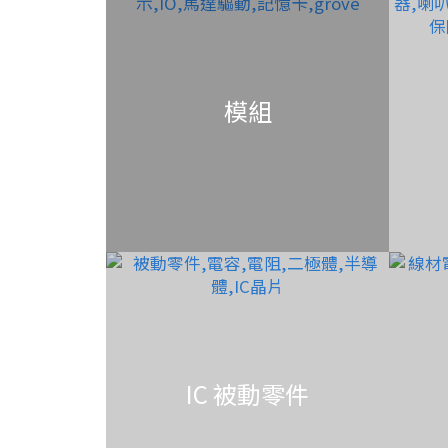
模組
IC 被動零件