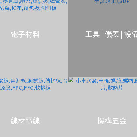
電子材料
工具 | 儀表 | 設
線材電線
機構五金