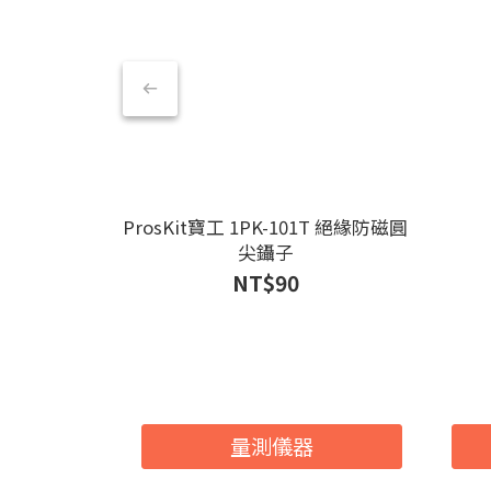
ProsKit寶工 1PK-101T 絕緣防磁圓
尖鑷子
NT$90
量測儀器