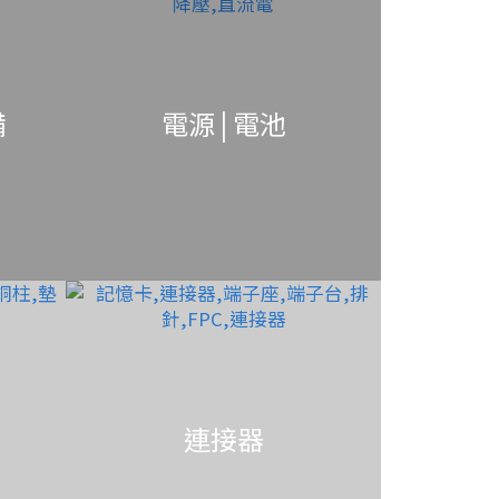
備
電源 | 電池
連接器