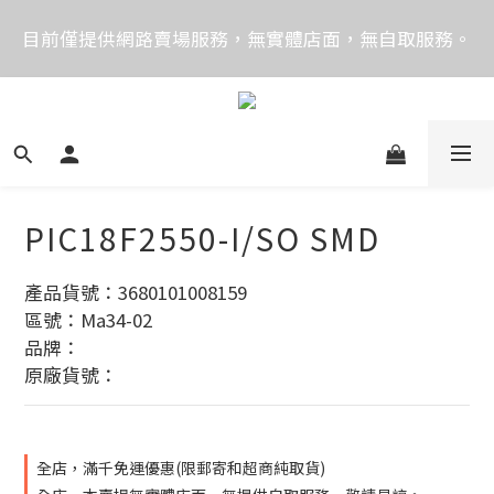
價格均含稅，下單享優惠！歡迎大量採購，由專人提供
目前僅提供網路賣場服務，無實體店面，無自取服務。
專案報價。
目前電話系統異常，暫時無法正常接聽來電，請改播
0989250580或是0962083580
價格均含稅，下單享優惠！歡迎大量採購，由專人提供
專案報價。
PIC18F2550-I/SO SMD
產品貨號：3680101008159
區號：Ma34-02
品牌：
原廠貨號：
全店，滿千免運優惠(限郵寄和超商純取貨)