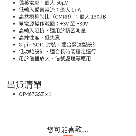
偏移電壓：最大 50µV
低輸入偏置電流：最大 1nA
高共模抑制比（CMRR）：最大 130dB
單電源操作範圍：+3V 至 +30V
高輸入阻抗，適用於精密測量
高線性度，低失真
8-pin SOIC 封裝，適合緊湊型設計
低功耗設計，適合長時間穩定運行
用於儀器放大、信號處理等應用
出貨清單
OP467GSZ x 1
您可能喜歡...