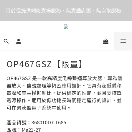
價格均含稅，下單享優惠！歡迎大量採購，由專人提供
目前僅提供網路賣場服務，無實體店面，無自取服務。
專案報價。
目前電話系統異常，暫時無法正常接聽來電，請改播
0989250580或是0962083580
價格均含稅，下單享優惠！歡迎大量採購，由專人提供
專案報價。
OP467GSZ【限量】
OP467GSZ 是一款高精度低噪聲運算放大器，專為儀
器放大、信號處理等精密應用設計。它具有超低偏移
電壓和高共模抑制比，提供穩定的性能，並且支持單
電源操作。適用於低功耗長時間穩定運行的設計，並
可在緊湊型電子系統中使用。
產品貨號：3680101011685
區號：Ma21-27