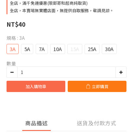
全店，滿千免運優惠(限郵寄和超商純取貨)
全店，本賣場無實體店面，無提供自取服務，敬請見諒。
NT$40
規格
: 3A
3A
5A
7A
10A
15A
25A
30A
數量
加入購物車
立即購買
商品描述
送貨及付款方式